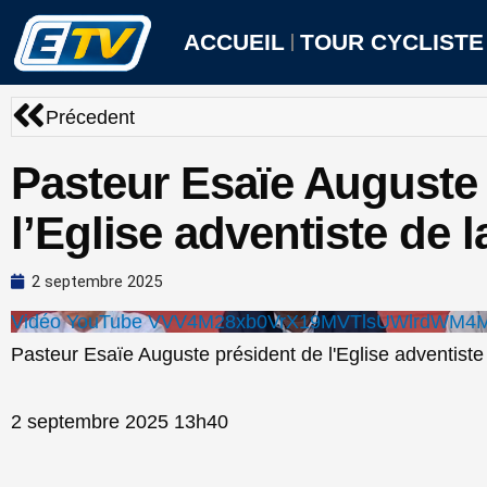
Aller
au
ACCUEIL
TOUR CYCLISTE
contenu
Précédent
Précedent
Pasteur Esaïe Auguste 
l’Eglise adventiste de
2 septembre 2025
Vidéo YouTube VVV4M28xb0VrX19MVTlsUWlrdWM4M
Pasteur Esaïe Auguste président de l'Eglise adventist
2 septembre 2025 13h40