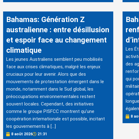
Bahamas: Génération Z
Bah
australienne : entre désillusion
ren
et espoir face au changement
d’in
climatique
Les Ét
activi
Les jeunes Australiens semblent peu mobilisés
des ag
face aux crises climatiques, malgré les enjeux
renfo
cruciaux pour leur avenir. Alors que des
qui po
mouvements de protestation émergent dans le
milita
monde, notamment dans le Sud global, les
opérat
préoccupations environnementales restent
longue
souvent locales. Cependant, des initiatives
égalem
comme le groupe PISFCC montrent qu'une
8 ao
coopération internationale est possible, incitant
les gouvernements à […]
8 août 2026
21:31