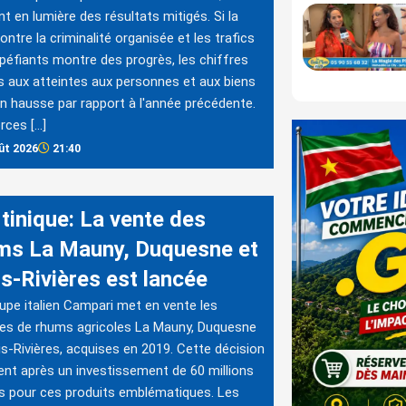
t en lumière des résultats mitigés. Si la
contre la criminalité organisée et les trafics
péfiants montre des progrès, les chiffres
fs aux atteintes aux personnes et aux biens
n hausse par rapport à l'année précédente.
rces […]
ût 2026
21:40
tinique: La vente des
ms La Mauny, Duquesne et
is-Rivières est lancée
upe italien Campari met en vente les
es de rhums agricoles La Mauny, Duquesne
is-Rivières, acquises en 2019. Cette décision
ient après un investissement de 60 millions
s pour ces produits emblématiques. Les