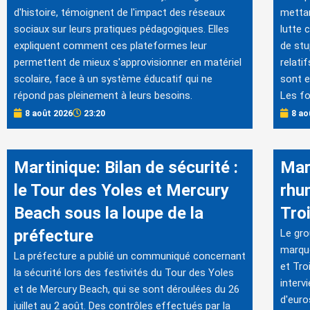
d'histoire, témoignent de l'impact des réseaux
mettan
sociaux sur leurs pratiques pédagogiques. Elles
lutte 
expliquent comment ces plateformes leur
de stu
permettent de mieux s'approvisionner en matériel
relati
scolaire, face à un système éducatif qui ne
sont e
répond pas pleinement à leurs besoins.
Les fo
8 août 2026
23:20
8 ao
Martinique: Bilan de sécurité :
Mar
le Tour des Yoles et Mercury
rhu
Beach sous la loupe de la
Tro
préfecture
Le gro
marqu
La préfecture a publié un communiqué concernant
et Tro
la sécurité lors des festivités du Tour des Yoles
interv
et de Mercury Beach, qui se sont déroulées du 26
d'euro
juillet au 2 août. Des contrôles effectués par la