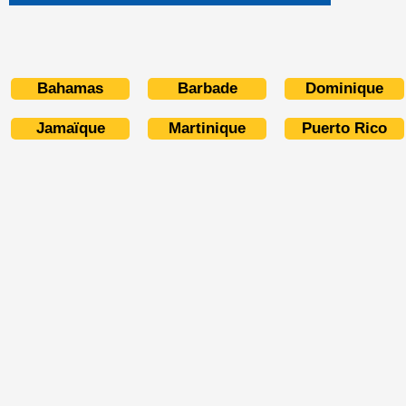
Bahamas
Barbade
Dominique
Jamaïque
Martinique
Puerto Rico