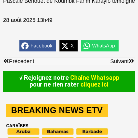
Pascale Benouet de Koumbit Fanm Karayib témoigne
28 août 2025 13h49
Facebook
X
WhatsApp
Précédent
Sui
Précedent
Suivant
√ Rejoignez notre
Chaîne Whatsapp
pour ne rien rater
cliquez ici
BREAKING NEWS ETV
CARAÏBES