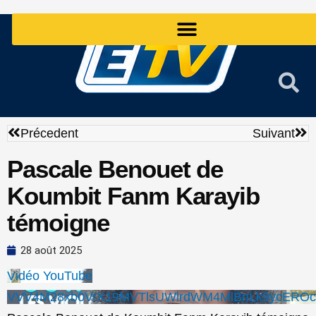
Aller
au
contenu
Précédent
Sui
Précedent
Suivant
Pascale Benouet de
Koumbit Fanm Karayib
témoigne
28 août 2025
Vidéo YouTube
VVV4M28xb0VrX19MVTlsUWlrdWM4MlBnLk9ycERO