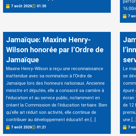
perfor
7 août 2026
01:30
16.00m"
7 ao
Jamaïque: Maxine Henry-
Jam
Wilson honorée par l’Ordre de
l’in
Jamaïque
serv
Maxine Henry-Wilson a reçu une reconnaissance
Le mar
inattendue avec sa nomination à l'Ordre de
se dév
Jamaïque lors des honneurs nationaux. Ancienne
comme
ministre et députée, elle a consacré sa carrière à
épuré
l'éducation et au service public, notamment en
écran 
créant la Commission de l'éducation tertiaire. Bien
de 12 
qu'elle ait réduit son activité, elle continue de
premiu
contribuer au développement éducatif en […]
une […
7 août 2026
01:21
7 ao