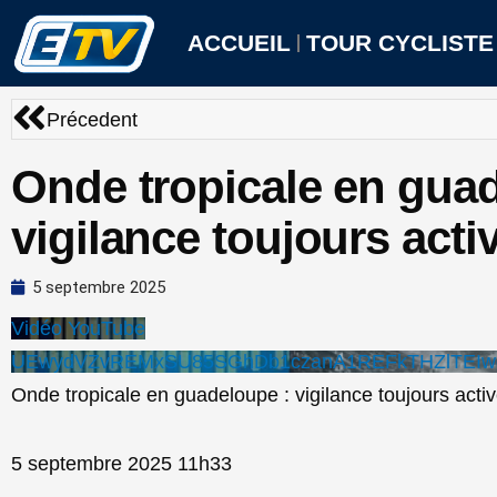
Aller
au
ACCUEIL
TOUR CYCLISTE
contenu
Précédent
Précedent
Onde tropicale en gua
vigilance toujours acti
5 septembre 2025
Vidéo YouTube
UEwydVZvREMxSU85SGhDb1czanA1REFkTHZlTEI
Onde tropicale en guadeloupe : vigilance toujours acti
5 septembre 2025 11h33