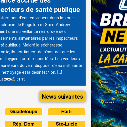
ilance accrue des
pecteurs de santé publique
strictions d'eau en vigueur dans la zone
olitaine de Kingston et Saint Andrew
nent une surveillance renforcée des
ssements alimentaires par les inspecteurs
té publique. Malgré la sécheresse
tante, ils continuent de s'assurer que les
 d'hygiène sont respectées. Les vendeurs
taurateurs doivent disposer d'eau suffisante
e nettoyage et la désinfection, […]
ût 2026
01:15
News suivantes
Guadeloupe
Haïti
Rép. Dom
Ste-Lucie