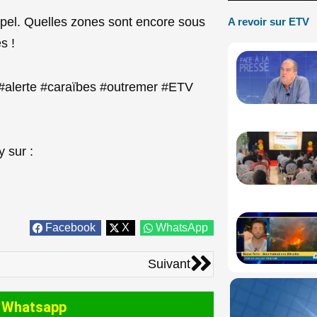
hipel. Quelles zones sont encore sous
A revoir sur ETV
s !
 #alerte #caraïbes #outremer #ETV
 sur :
Facebook
X
WhatsApp
Suivant
Suivant
 Whatsapp