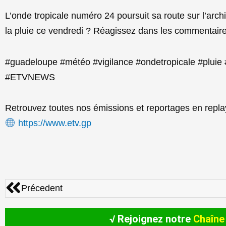
L’onde tropicale numéro 24 poursuit sa route sur l’arc
la pluie ce vendredi ? Réagissez dans les commentaire
#guadeloupe #météo #vigilance #ondetropicale #pluie
#ETVNEWS
Retrouvez toutes nos émissions et reportages en replay
https://www.etv.gp
Précédent
Précedent
√ Rejoignez notre
Chaîne