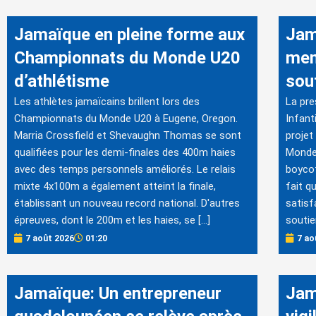
Jamaïque en pleine forme aux
Jam
Championnats du Monde U20
men
d’athlétisme
sout
Les athlètes jamaïcains brillent lors des
La pre
Championnats du Monde U20 à Eugene, Oregon.
Infant
Marria Crossfield et Shevaughn Thomas se sont
projet
qualifiées pour les demi-finales des 400m haies
Monde.
avec des temps personnels améliorés. Le relais
boycot
mixte 4x100m a également atteint la finale,
fait q
établissant un nouveau record national. D'autres
satisf
épreuves, dont le 200m et les haies, se […]
soutie
7 août 2026
01:20
7 ao
Jamaïque: Un entrepreneur
Jam