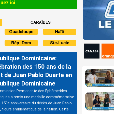
quez ici
CARAÏBES
Guadeloupe
Haïti
Rép. Dom
Ste-Lucie
ublique Dominicaine:
ébration des 150 ans de la
t de Juan Pablo Duarte en
ublique Dominicaine
mmission Permanente des Éphémérides
tiques a remis une médaille commémorative
e 150e anniversaire du décès de Juan Pablo
, figure emblématique de la nation. Cette