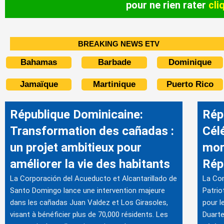
pour ne rien rater
cli
BREAKING NEWS ETV
Bahamas
Barbade
Dominique
Jamaïque
Martinique
Puerto Rico
République Dominicaine:
Rép
Transformation des cañadas :
Cél
un projet ambitieux pour
mor
améliorer la vie des habitants
Rép
La Corporación del Acueducto et Alcantarillado de
La Co
Santo Domingo lance une intervention majeure
Patrio
dans les cañadas Juan Valdez et Los Girasoles,
pour l
visant à bénéficier plus de 70,000 résidents. Les
Duarte