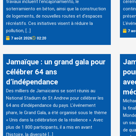
travaux incluent l'encajonamiento, le
cérémo
soterramiento en béton, ainsi que la construction
contin
de logements, de nouvelles routes et d'espaces
présen
récréatifs. Ces initiatives visent à réduire la
L'évén
pollution, […]
7 ao
7 août 2026
02:20
Jamaïque : un grand gala pour
Jam
célébrer 64 ans
pour
d’indépendance
ave
méd
Des milliers de Jamaïcains se sont réunis au
National Stadium de St Andrew pour célébrer les
Michae
64 ans d'indépendance du pays. L'événement
la fin
phare, le Grand Gala, a été organisé sous le thème
Monde 
« Unis dans la célébration de la résilience ». Avec
un sau
plus de 1 800 participants, il a mis en avant
de qua
l'histoire, la diversité […]