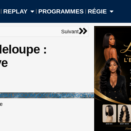
REPLAY
PROGRAMMES
RÉGIE
Suivant
Suivant
deloupe :
ve
wd3kzLS5DQ0MyQ0Y4Mzg0M0VGOEYw
ve