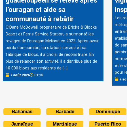
guadeloupéen se relève après
vig
l’ouragan et aide sa
ins
communauté à rebâtir
Les re
métrop
O’Dane McDowell, propriétaire de Bricks & Blocks
entraî
Depot et Ferris Service Station, a surmonté les
établi
ravages de l'ouragan Melissa en 2022. Après avoir
de san
perdu son camion, sa station-service et sa
persis
fabrique de blocs, il a choisi de reconstruire. En
normes
plus de relancer son activité, il a distribué plus de
et res
10 000 blocs aux résidents de […]
pour l
7 août 2026
01:15
7 ao
Bahamas
Barbade
Dominique
Jamaïque
Martinique
Puerto Rico