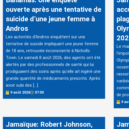
Bahamas: Une enquête
Jam
ouverte après une tentative de
accu
suicide d’une jeune femme à
pla
Andros
Oly
202
Les autorités d'Andros enquêtent sur une
tentative de suicide impliquant une jeune femme
Le mai
de 18 ans, retrouvée inconsciente à Nicholls
l'impo
Town. Le samedi 8 août 2026, des agents ont été
Olympi
alertés par des professionnels de santé qui lui
novem
prodiguaient des soins après qu'elle ait ingéré une
rassem
grande quantité de médicaments prescrits. Après
caribé
avoir subi des […]
comme 
9 août 2026
07:00
de pro
9 ao
Jamaïque: Robert Johnson,
Jam