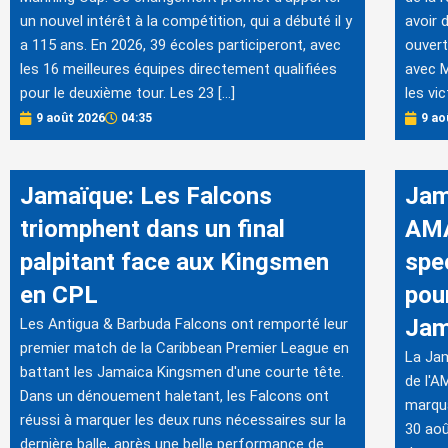
un nouvel intérêt à la compétition, qui a débuté il y
avoir d
a 115 ans. En 2026, 39 écoles participeront, avec
ouver
les 16 meilleures équipes directement qualifiées
avec M
pour le deuxième tour. Les 23 […]
les vi
9 août 2026
04:35
9 ao
Jamaïque: Les Falcons
Jam
triomphent dans un final
AMA
palpitant face aux Kingsmen
spe
en CPL
pou
Jam
Les Antigua & Barbuda Falcons ont remporté leur
premier match de la Caribbean Premier League en
La Jam
battant les Jamaica Kingsmen d'une courte tête.
de l'
Dans un dénouement haletant, les Falcons ont
marqua
réussi à marquer les deux runs nécessaires sur la
30 aoû
dernière balle, après une belle performance de