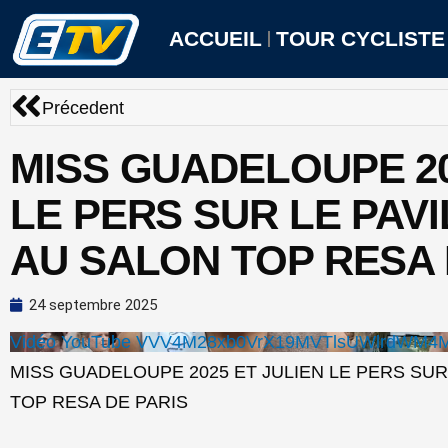
Aller
au
ACCUEIL
TOUR CYCLISTE
contenu
Précédent
Précedent
MISS GUADELOUPE 20
LE PERS SUR LE PAV
AU SALON TOP RESA 
24 septembre 2025
Vidéo YouTube VVV4M28xb0VrX19MVTlsUWlrdWM
MISS GUADELOUPE 2025 ET JULIEN LE PERS SUR
TOP RESA DE PARIS