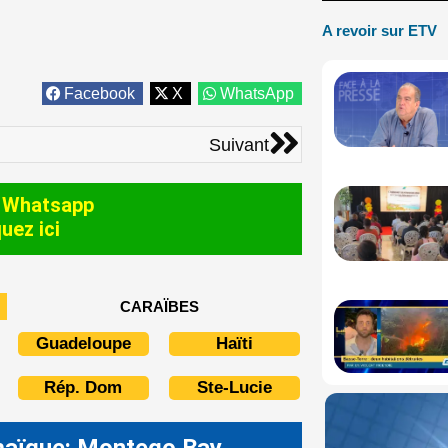
A revoir sur ETV
Facebook
X
WhatsApp
Suivant
Suivant
 Whatsapp
quez ici
CARAÏBES
Guadeloupe
Haïti
Rép. Dom
Ste-Lucie