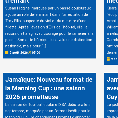
d’enfant
méd
Susan Higgins, marquée par un passé douloureux,
Kierra
a joué un rôle déterminant dans l'arrestation de
l'équi
Troy Ellis, suspecté du viol et du meurtre d'une
Amate
fillette. Après l'évasion d'Ellis de l'hôpital, elle l'a
Willia
reconnu et a agi avec courage pour le ramener à la
amélio
police. Son acte héroïque lui a valu une distinction
Camde
nationale, mais pour […]
ont re
derriè
9 août 2026
05:00
9 ao
Jamaïque: Nouveau format de
Jam
la Manning Cup : une saison
avec
2026 prometteuse
Cay
La saison de football scolaire ISSA débutera le 5
Le joc
septembre, marquée par un format inédit pour la
impres
Manning Cup. Ce changement promet d'apporter
de la 