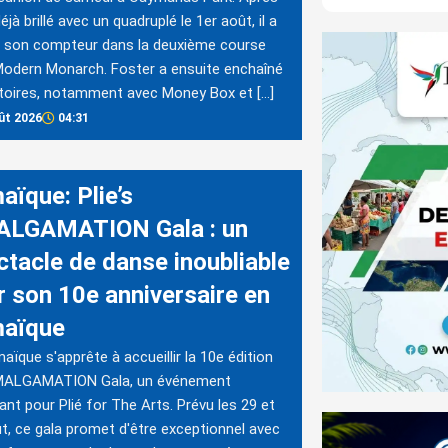
éjà brillé avec un quadruplé le 1er août, il a
t son compteur dans la deuxième course
odern Monarch. Foster a ensuite enchaîné
ctoires, notamment avec Money Box et […]
ût 2026
04:31
aïque: Plie’s
LGAMATION Gala : un
ctacle de danse inoubliable
r son 10e anniversaire en
aïque
aïque s'apprête à accueillir la 10e édition
AMALGAMATION Gala, un événement
nt pour Plié for The Arts. Prévu les 29 et
t, ce gala promet d'être exceptionnel avec