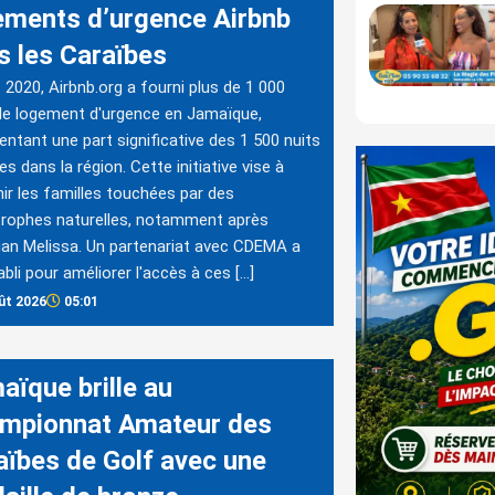
ements d’urgence Airbnb
s les Caraïbes
 2020, Airbnb.org a fourni plus de 1 000
de logement d'urgence en Jamaïque,
entant une part significative des 1 500 nuits
es dans la région. Cette initiative vise à
ir les familles touchées par des
rophes naturelles, notamment après
gan Melissa. Un partenariat avec CDEMA a
abli pour améliorer l'accès à ces […]
ût 2026
05:01
aïque brille au
mpionnat Amateur des
aïbes de Golf avec une