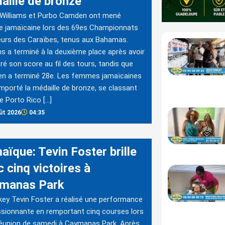
aille de bronze
 Williams et Purbo Camden ont mené
pe jamaïcaine lors des 69es Championnats
urs des Caraïbes, tenus aux Bahamas.
ms a terminé à la deuxième place après avoir
ré son score au fil des tours, tandis que
n a terminé 28e. Les femmes jamaïcaines
mporté la médaille de bronze, se classant
re Porto Rico […]
ût 2026
04:35
aïque: Tevin Foster brille
 cinq victoires à
manas Park
key Tevin Foster a réalisé une performance
sionnante en remportant cinq courses lors
réunion de samedi à Caymanas Park. Après