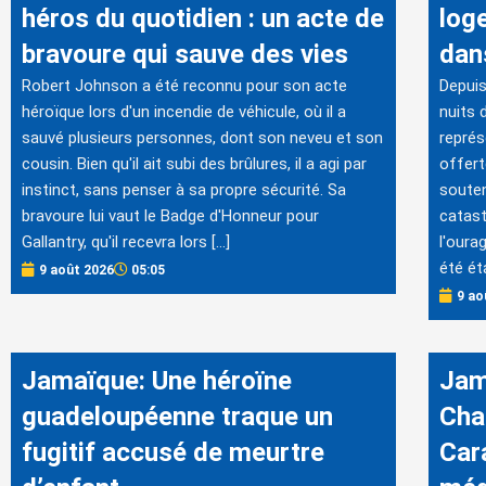
héros du quotidien : un acte de
log
bravoure qui sauve des vies
dan
Robert Johnson a été reconnu pour son acte
Depuis
héroïque lors d'un incendie de véhicule, où il a
nuits 
sauvé plusieurs personnes, dont son neveu et son
représ
cousin. Bien qu'il ait subi des brûlures, il a agi par
offert
instinct, sans penser à sa propre sécurité. Sa
souten
bravoure lui vaut le Badge d'Honneur pour
catast
Gallantry, qu'il recevra lors […]
l'oura
été ét
9 août 2026
05:05
9 ao
Jamaïque: Une héroïne
Jam
guadeloupéenne traque un
Cha
fugitif accusé de meurtre
Car