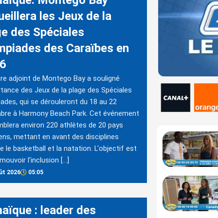
aïque: Montego Bay
eillera les Jeux de la
ge des Spéciales
mpiades des Caraïbes en
6
re adjoint de Montego Bay a souligné
rtance des Jeux de la plage des Spéciales
ades, qui se dérouleront du 18 au 22
bre à Harmony Beach Park. Cet événement
blera environ 220 athlètes de 20 pays
ens, mettant en avant des disciplines
le basketball et la natation. L'objectif est
mouvoir l'inclusion […]
ût 2026
05:05
aïque : leader des