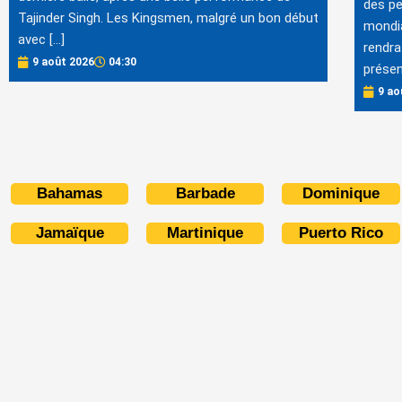
des p
Tajinder Singh. Les Kingsmen, malgré un bon début
mondia
avec […]
rendr
9 août 2026
04:30
présen
9 ao
Bahamas
Barbade
Dominique
Jamaïque
Martinique
Puerto Rico