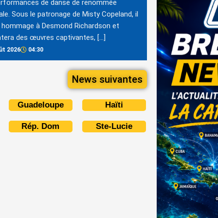
erformances de danse de renommée
le. Sous le patronage de Misty Copeland, il
a hommage à Desmond Richardson et
tera des œuvres captivantes, […]
ût 2026
04:30
News suivantes
Guadeloupe
Haïti
Rép. Dom
Ste-Lucie