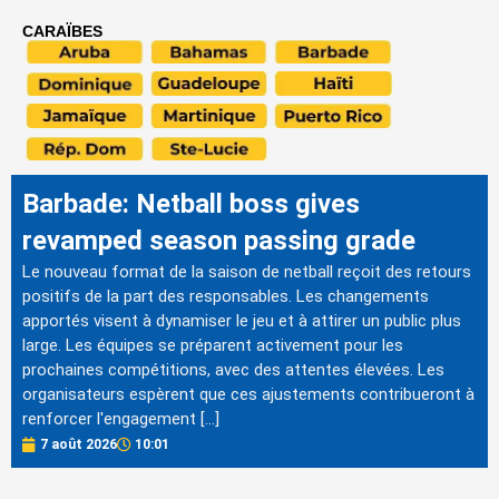
CARAÏBES
Barbade: Netball boss gives
revamped season passing grade
Le nouveau format de la saison de netball reçoit des retours
positifs de la part des responsables. Les changements
apportés visent à dynamiser le jeu et à attirer un public plus
large. Les équipes se préparent activement pour les
prochaines compétitions, avec des attentes élevées. Les
organisateurs espèrent que ces ajustements contribueront à
renforcer l'engagement […]
7 août 2026
10:01