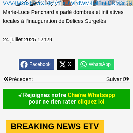
VVV4M28xb0VrX19MVTlsUWlrdWM4MlBnLlJNM3c2N
Marie-Luce Penchard a parlé dombrés et initiatives
locales à l'inauguration de Délices Surgelés
24 juillet 2025 12h29
Facebook
X
WhatsApp
Précédent
Sui
Précedent
Suivant
√ Rejoignez notre
Chaîne Whatsapp
pour ne rien rater
cliquez ici
BREAKING NEWS ETV