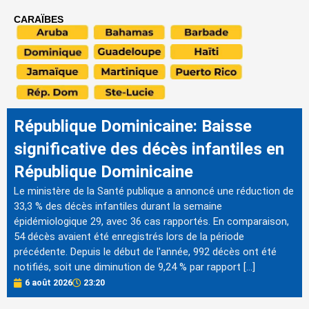
CARAÏBES
République Dominicaine: Baisse
significative des décès infantiles en
République Dominicaine
Le ministère de la Santé publique a annoncé une réduction de
33,3 % des décès infantiles durant la semaine
épidémiologique 29, avec 36 cas rapportés. En comparaison,
54 décès avaient été enregistrés lors de la période
précédente. Depuis le début de l'année, 992 décès ont été
notifiés, soit une diminution de 9,24 % par rapport […]
6 août 2026
23:20