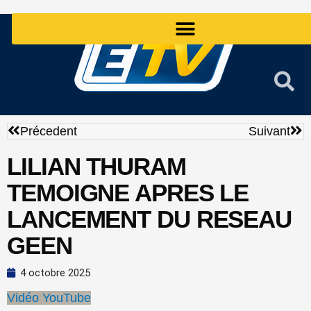
Aller
au
contenu
Précédent
Sui
Précedent
Suivant
LILIAN THURAM
TEMOIGNE APRES LE
LANCEMENT DU RESEAU
GEEN
4 octobre 2025
Vidéo YouTube