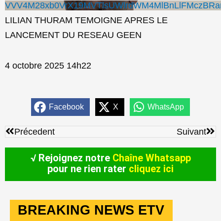
VVV4M28xb0VrX19MVTlsUWlrdWM4MlBnLlFMczBR
LILIAN THURAM TEMOIGNE APRES LE
LANCEMENT DU RESEAU GEEN
4 octobre 2025 14h22
Facebook
X
WhatsApp
Précédent
Sui
Précedent
Suivant
√ Rejoignez notre
Chaîne Whatsapp
pour ne rien rater
cliquez ici
BREAKING NEWS ETV