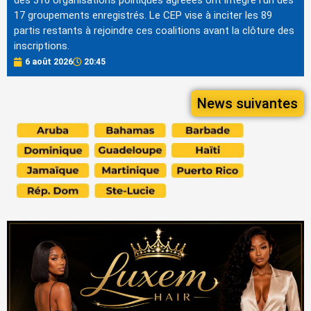
des 316 organisations politiques agréées ont intégré l'un des
17 groupements enregistrés. Le CEP vise à inciter les 89
partis restants à rejoindre ces coalitions avant la clôture des
inscriptions.
6 août 2026
20:45
News suivantes