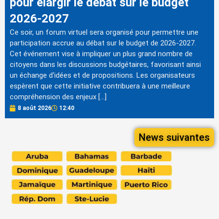
pour élargir le débat sur le budget
2026-2027
Ce soir, un forum virtuel sera organisé pour permettre une
participation accrue au débat sur le budget de 2026-2027.
Cet événement vise à impliquer un plus grand nombre de
citoyens dans les discussions budgétaires, favorisant ainsi
un échange d'idées et de propositions. Les organisateurs
espèrent que cette initiative contribuera à une meilleure
compréhension des enjeux […]
8 août 2026
12:40
News suivantes