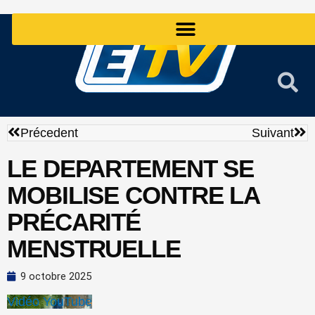
Aller
au
contenu
Précédent
Sui
Précedent
Suivant
LE DEPARTEMENT SE
MOBILISE CONTRE LA
PRÉCARITÉ
MENSTRUELLE
9 octobre 2025
Vidéo YouTube