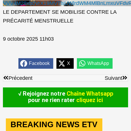
VVV4M28xb0VrX19MVTlsUWlrdWM4MlBnLmxuVFdv
LE DEPARTEMENT SE MOBILISE CONTRE LA
PRÉCARITÉ MENSTRUELLE
9 octobre 2025 11h03
Facebook
X
WhatsApp
Précédent
Sui
Précedent
Suivant
√ Rejoignez notre
Chaîne Whatsapp
pour ne rien rater
cliquez ici
BREAKING NEWS ETV