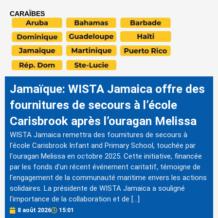
CARAÏBES
Jamaïque: WISTA Jamaica offre des
fournitures de secours à l’école
Carisbrook après l’ouragan Melissa
WISTA Jamaica remettra des fournitures de secours à
l'école Carisbrook Infant and Primary School, touchée par
l'ouragan Melissa en octobre 2025. Cette initiative, financée
par les fonds d'un récent événement caritatif, témoigne de
l'engagement de la communauté maritime envers les actions
solidaires. La présidente de WISTA Jamaica a souligné
l'importance de la collaboration et de […]
8 août 2026
15:01