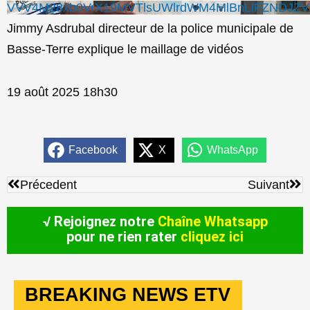
VVV4M28xb0VrX19MVTlsUWlrdWM4MlBnLlFZNDJZ
Jimmy Asdrubal directeur de la police municipale de
Basse-Terre explique le maillage de vidéos
19 août 2025 18h30
Facebook
X
WhatsApp
Précédent
Sui
Précedent
Suivant
√ Rejoignez notre
Chaîne Whatsapp
pour ne rien rater
cliquez ici
BREAKING NEWS ETV