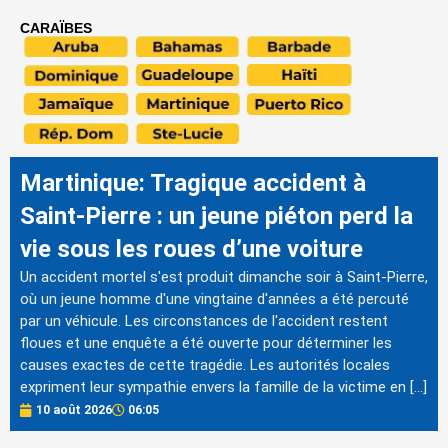
CARAÏBES
Martinique: Tragique accident à
Saint-Pierre : un jeune piéton perd la
vie sous les roues d’une voiture
Un accident mortel s'est produit dimanche soir à Saint-Pierre,
où un jeune homme d'une vingtaine d'années a été percuté
par un véhicule. Les circonstances de l'accident restent
floues et une enquête a été ouverte pour déterminer les
causes exactes de cette tragédie. Les autorités locales
expriment leur sympathie envers la famille de la victime en […]
10 août 2026
06:05