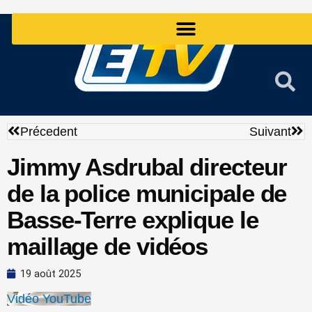
Aller
au
contenu
Précédent
Sui
Précedent
Suivant
Jimmy Asdrubal directeur
de la police municipale de
Basse-Terre explique le
maillage de vidéos
19 août 2025
Vidéo YouTube