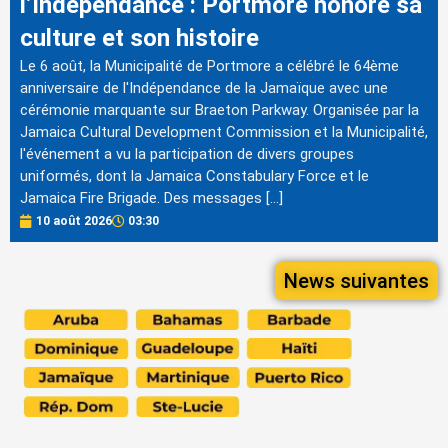
l’Indépendance : Portmore honore sa
culture et son histoire
Le 6 août, la Municipalité de Portmore a célébré le 64ème
anniversaire de l'Indépendance de la Jamaïque avec une
cérémonie marquante sur Braeton Parkway. Organisée par la
Jamaica Cultural Development Commission et la Municipalité,
l'événement a vu la participation de divers groupes
uniformés, dont la Jamaica Constabulary Force et le
Jamaica Fire Brigade. Des messages […]
10 août 2026
03:30
News suivantes