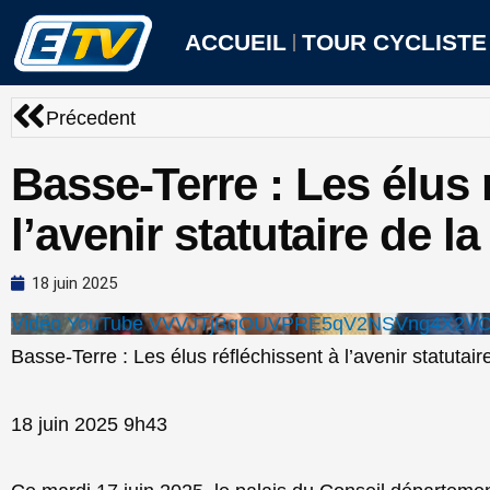
Aller
au
ACCUEIL
TOUR CYCLISTE
contenu
Précédent
Précedent
Basse-Terre : Les élus 
l’avenir statutaire de 
18 juin 2025
Vidéo YouTube VVVJTjBqOUVPRE5qV2NSVng4X2V
Basse-Terre : Les élus réfléchissent à l’avenir statutai
18 juin 2025 9h43