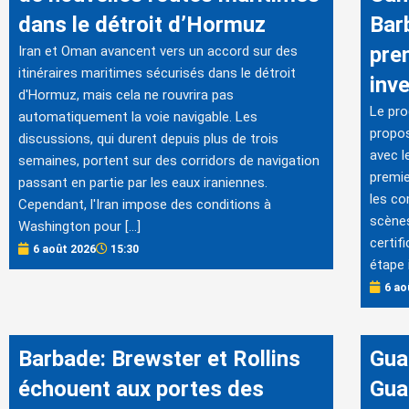
dans le détroit d’Hormuz
Bar
pre
Iran et Oman avancent vers un accord sur des
itinéraires maritimes sécurisés dans le détroit
inve
d'Hormuz, mais cela ne rouvrira pas
Le pro
automatiquement la voie navigable. Les
propos
discussions, qui durent depuis plus de trois
avec l
semaines, portent sur des corridors de navigation
premie
passant en partie par les eaux iraniennes.
les co
Cependant, l'Iran impose des conditions à
scènes
Washington pour […]
certif
6 août 2026
15:30
étape 
6 ao
Barbade: Brewster et Rollins
Gua
échouent aux portes des
Gua