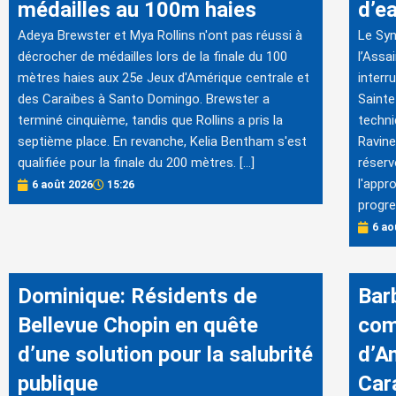
médailles au 100m haies
d’e
Adeya Brewster et Mya Rollins n'ont pas réussi à
Le Syn
décrocher de médailles lors de la finale du 100
l’Assa
mètres haies aux 25e Jeux d'Amérique centrale et
interr
des Caraïbes à Santo Domingo. Brewster a
Sainte
terminé cinquième, tandis que Rollins a pris la
techni
septième place. En revanche, Kelia Bentham s'est
Ravine
qualifiée pour la finale du 200 mètres. […]
réserv
l'appr
6 août 2026
15:26
progre
6 ao
Dominique: Résidents de
Bar
Bellevue Chopin en quête
com
d’une solution pour la salubrité
d’A
publique
Car