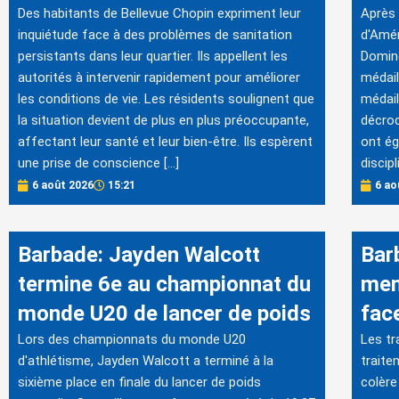
Des habitants de Bellevue Chopin expriment leur
Après 
inquiétude face à des problèmes de sanitation
d'Amér
persistants dans leur quartier. Ils appellent les
Doming
autorités à intervenir rapidement pour améliorer
médail
les conditions de vie. Les résidents soulignent que
médail
la situation devient de plus en plus préoccupante,
décroc
affectant leur santé et leur bien-être. Ils espèrent
ont ég
une prise de conscience […]
discip
6 août 2026
15:21
6 ao
Barbade: Jayden Walcott
Bar
termine 6e au championnat du
mena
monde U20 de lancer de poids
fac
Lors des championnats du monde U20
Les tr
d'athlétisme, Jayden Walcott a terminé à la
traite
sixième place en finale du lancer de poids
colère