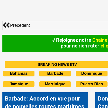
Précédent
Précedent
√ Rejoignez notre
Chaîne
pour ne rien rater
cli
BREAKING NEWS ETV
Bahamas
Barbade
Dominique
Jamaïque
Martinique
Puerto Rico
Barbade: Accord en vue pour
Dom
de nouvelles routes maritimes
Cam