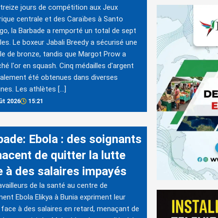
treize jours de compétition aux Jeux
ique centrale et des Caraïbes à Santo
o, la Barbade a remporté un total de sept
les. Le boxeur Jabali Breedy a sécurisé une
le de bronze, tandis que Margot Prow a
hé l'or en squash. Cinq médailles d'argent
alement été obtenues dans diverses
lines. Les athlètes […]
ût 2026
15:21
bade: Ebola : des soignants
cent de quitter la lutte
e à des salaires impayés
availleurs de la santé au centre de
ment Ebola Elikya à Bunia expriment leur
 face à des salaires en retard, menaçant de