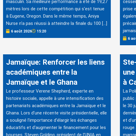
masculin. Sa meilleure performance a été de 19,27
cesser
mètres lors de cette compétition qui s'est tenue
prise 
à Eugene, Oregon. Dans le même temps, Aniya
égalem
Nurse n'a pas réussi à atteindre la finale du 100 […]
précai
jamais
6 août 2026
15:20
6 ao
Jamaïque: Renforcer les liens
Ste
académiques entre la
une 
Jamaïque et le Ghana
à C
Le professeur Verene Shepherd, experte en
La Pol
histoire sociale, appelle à une intensification des
public
partenariats académiques entre la Jamaïque et le
le 30 j
Ghana. Lors d'une récente visite présidentielle, elle
derniè
a souligné l'importance d'élargir les échanges
et d'u
éducatifs et d'augmenter le financement pour les
rouge.
bourses. Steven Golding, président de l'UNIA en
marron