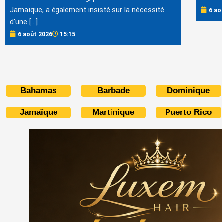
Jamaïque, a également insisté sur la nécessité
6 ao
d'une […]
6 août 2026
15:15
Bahamas
Barbade
Dominique
Jamaïque
Martinique
Puerto Rico