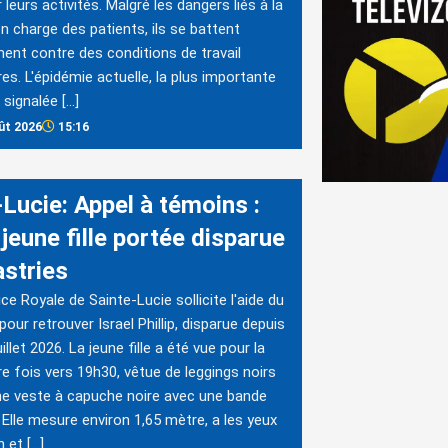
 leurs activités. Malgré les dangers liés à la
en charge des patients, ils se battent
ent contre des conditions de travail
res. L'épidémie actuelle, la plus importante
 signalée […]
ût 2026
15:16
-Lucie: Appel à témoins :
jeune fille portée disparue
astries
ice Royale de Sainte-Lucie sollicite l'aide du
 pour retrouver Israel Phillip, disparue depuis
uillet 2026. La jeune fille a été vue pour la
re fois vers 19h30, vêtue de leggings noirs
ne veste à capuche noire avec une bande
 Elle mesure environ 1,65 mètre, a les yeux
 et […]