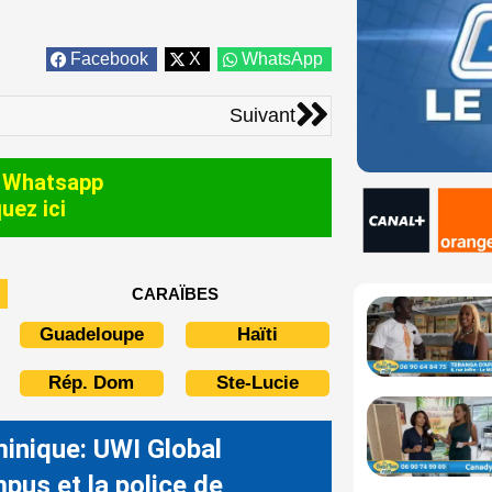
Facebook
X
WhatsApp
Suivant
Suivant
 Whatsapp
quez ici
CARAÏBES
Guadeloupe
Haïti
Rép. Dom
Ste-Lucie
inique: UWI Global
pus et la police de