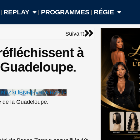
REPLAY
PROGRAMMES
RÉGIE
Suivant
Suivant
réfléchissent à
la Guadeloupe.
CeGZ3LlBNRjFvSFNRZFJ3
re de la Guadeloupe.