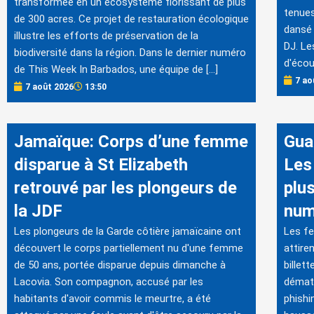
transformée en un écosystème florissant de plus
tenues
de 300 acres. Ce projet de restauration écologique
dansé 
illustre les efforts de préservation de la
DJ. Le
biodiversité dans la région. Dans le dernier numéro
d'écou
de This Week In Barbados, une équipe de […]
7 ao
7 août 2026
13:50
Jamaïque: Corps d’une femme
Gua
disparue à St Elizabeth
Les 
retrouvé par les plongeurs de
plu
la JDF
num
Les plongeurs de la Garde côtière jamaïcaine ont
Les fe
découvert le corps partiellement nu d'une femme
attire
de 50 ans, portée disparue depuis dimanche à
billet
Lacovia. Son compagnon, accusé par les
dématé
habitants d'avoir commis le meurtre, a été
phishi