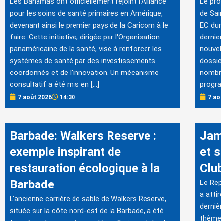
Les Bahamas ont officiellement rejoint l'Alliance
Le pr
pour les soins de santé primaires en Amérique,
de Sai
devenant ainsi le premier pays de la Caricom à le
EC dur
faire. Cette initiative, dirigée par l'Organisation
dernie
panaméricaine de la santé, vise à renforcer les
nouvel
systèmes de santé par des investissements
dossie
coordonnés et de l'innovation. Un mécanisme
nombre
consultatif a été mis en […]
progr
7 août 2026
14:30
7 ao
Barbade: Walkers Reserve :
Jam
exemple inspirant de
et 
restauration écologique à la
Clu
Barbade
Le Rep
a atti
L'ancienne carrière de sable de Walkers Reserve,
derniè
située sur la côte nord-est de la Barbade, a été
thème 