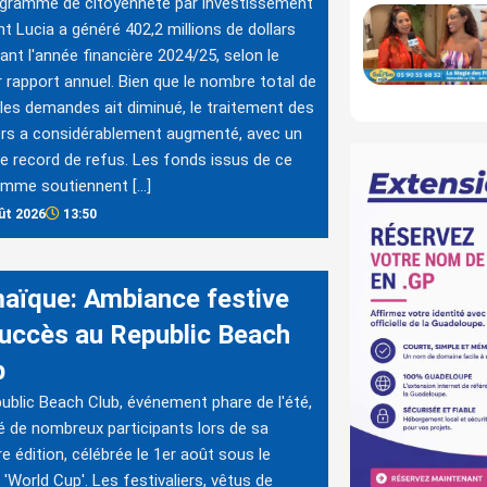
ogramme de citoyenneté par investissement
nt Lucia a généré 402,2 millions de dollars
ant l'année financière 2024/25, selon le
r rapport annuel. Bien que le nombre total de
les demandes ait diminué, le traitement des
rs a considérablement augmenté, avec un
 record de refus. Les fonds issus de ce
amme soutiennent […]
ût 2026
13:50
aïque: Ambiance festive
succès au Republic Beach
b
ublic Beach Club, événement phare de l'été,
ré de nombreux participants lors de sa
re édition, célébrée le 1er août sous le
'World Cup'. Les festivaliers, vêtus de