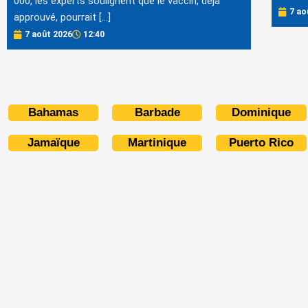
000, les experts soulignent que le vaccin, déjà
7 ao
approuvé, pourrait […]
7 août 2026
12:40
Bahamas
Barbade
Dominique
Jamaïque
Martinique
Puerto Rico