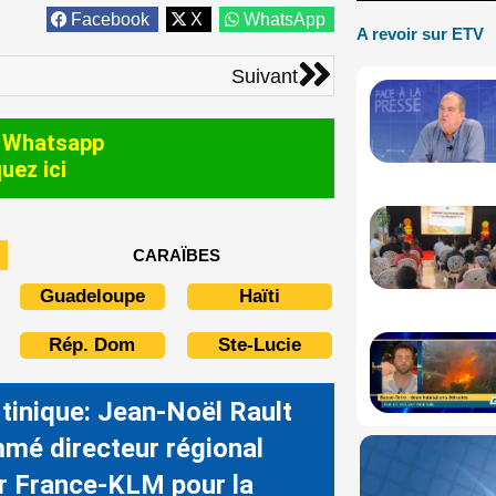
Facebook
X
WhatsApp
A revoir sur ETV
Suivant
Suivant
 Whatsapp
quez ici
CARAÏBES
Guadeloupe
Haïti
Rép. Dom
Ste-Lucie
tinique: Jean-Noël Rault
mé directeur régional
ir France-KLM pour la