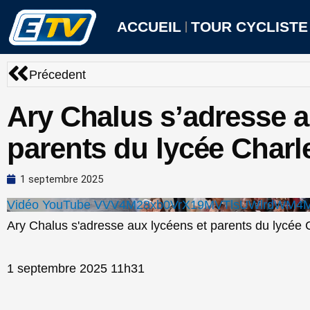
Aller
au
ACCUEIL
TOUR CYCLISTE
contenu
Précédent
Précedent
Ary Chalus s’adresse a
parents du lycée Charl
1 septembre 2025
Vidéo YouTube VVV4M28xb0VrX19MVTlsUWlrdWM4
Ary Chalus s'adresse aux lycéens et parents du lycée 
1 septembre 2025 11h31