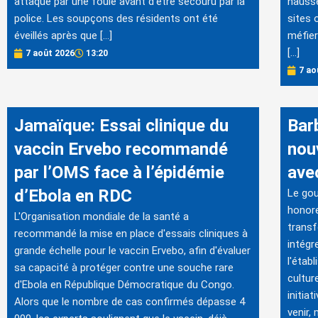
attaqué par une foule avant d'être secouru par la
hausse
police. Les soupçons des résidents ont été
sites o
éveillés après que […]
méfier
[…]
7 août 2026
13:20
7 ao
Jamaïque: Essai clinique du
Bar
vaccin Ervebo recommandé
nou
par l’OMS face à l’épidémie
avec
d’Ebola en RDC
Le gou
honore
L'Organisation mondiale de la santé a
transf
recommandé la mise en place d'essais cliniques à
intégr
grande échelle pour le vaccin Ervebo, afin d'évaluer
l'étab
sa capacité à protéger contre une souche rare
cultur
d'Ebola en République Démocratique du Congo.
initia
Alors que le nombre de cas confirmés dépasse 4
venir,