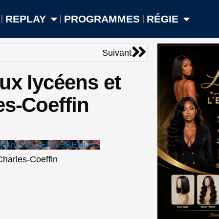
REPLAY
PROGRAMMES
RÉGIE
Suivant
Suivant
ux lycéens et
es-Coeffin
MlBnLkNLaENiV3BENUVJ
Charles-Coeffin