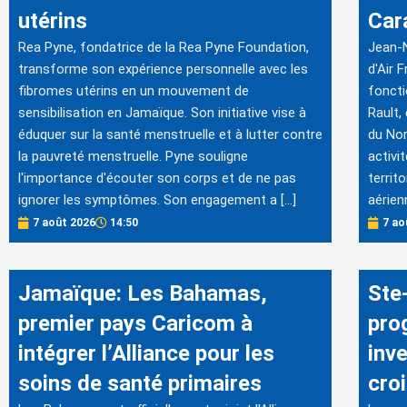
utérins
Car
Rea Pyne, fondatrice de la Rea Pyne Foundation,
Jean-N
transforme son expérience personnelle avec les
d'Air 
fibromes utérins en un mouvement de
foncti
sensibilisation en Jamaïque. Son initiative vise à
Rault,
éduquer sur la santé menstruelle et à lutter contre
du Nor
la pauvreté menstruelle. Pyne souligne
activi
l'importance d'écouter son corps et de ne pas
territ
ignorer les symptômes. Son engagement a […]
aérien
7 août 2026
14:50
7 ao
Jamaïque: Les Bahamas,
Ste-
premier pays Caricom à
pro
intégrer l’Alliance pour les
inv
soins de santé primaires
cro