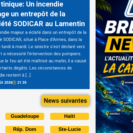
tinique: Un incendie
age un entrepôt de la
iété SODICAR au Lamentin
endie majeur a éclaté dans un entrepôt de la
é SODICAR, situé à Place d'Armes, dans la
e lundi à mardi. Le sinistre s'est déclaré vers
t a nécessité l'intervention des pompiers.
ue le feu ait été maîtrisé au matin, il a causé
rtants dégâts. Les circonstances de
die restent à […]
ût 2026
21:35
News suivantes
Guadeloupe
Haïti
Rép. Dom
Ste-Lucie