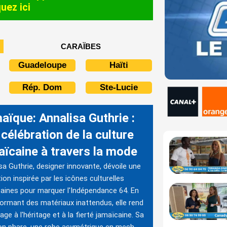
quez ici
CARAÏBES
Guadeloupe
Haïti
Rép. Dom
Ste-Lucie
aïque: Annalisa Guthrie :
célébration de la culture
aïcaine à travers la mode
sa Guthrie, designer innovante, dévoile une
tion inspirée par les icônes culturelles
aines pour marquer l'Indépendance 64. En
ormant des matériaux inattendus, elle rend
e à l'héritage et à la fierté jamaïcaine. Sa