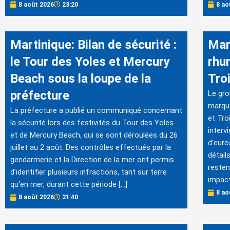
8 août 2026
23:20
8 ao
Martinique: Bilan de sécurité :
Mar
le Tour des Yoles et Mercury
rhu
Beach sous la loupe de la
Tro
préfecture
Le gro
marqu
La préfecture a publié un communiqué concernant
et Tro
la sécurité lors des festivités du Tour des Yoles
interv
et de Mercury Beach, qui se sont déroulées du 26
d'euro
juillet au 2 août. Des contrôles effectués par la
détail
gendarmerie et la Direction de la mer ont permis
resten
d'identifier plusieurs infractions, tant sur terre
impact
qu'en mer, durant cette période […]
8 ao
8 août 2026
21:40