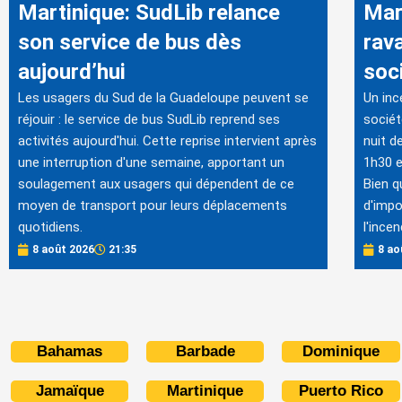
Martinique: SudLib relance
Mar
son service de bus dès
rav
aujourd’hui
soc
Les usagers du Sud de la Guadeloupe peuvent se
Un inc
réjouir : le service de bus SudLib reprend ses
sociét
activités aujourd'hui. Cette reprise intervient après
nuit d
une interruption d'une semaine, apportant un
1h30 e
soulagement aux usagers qui dépendent de ce
Bien q
moyen de transport pour leurs déplacements
d'impo
quotidiens.
l'incen
8 août 2026
21:35
8 ao
Bahamas
Barbade
Dominique
Jamaïque
Martinique
Puerto Rico