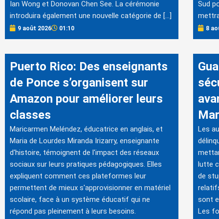
Ian Wong et Donovan Chen See. La cérémonie
Sud po
introduira également une nouvelle catégorie de […]
mettra
9 août 2026
01:10
8 ao
Puerto Rico: Des enseignants
Gua
de Ponce s’organisent sur
séc
Amazon pour améliorer leurs
ava
classes
Mar
Maricarmen Meléndez, éducatrice en anglais, et
Les au
Maria de Lourdes Miranda Irizarry, enseignante
délinq
d'histoire, témoignent de l'impact des réseaux
mettan
sociaux sur leurs pratiques pédagogiques. Elles
lutte 
expliquent comment ces plateformes leur
de stu
permettent de mieux s'approvisionner en matériel
relati
scolaire, face à un système éducatif qui ne
sont e
répond pas pleinement à leurs besoins.
Les fo