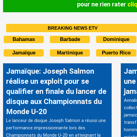
pour ne rien rater
cli
BREAKING NEWS ETV
Bahamas
Barbade
Dominique
Jamaïque
Martinique
Puerto Rico
Jamaïque: Joseph Salmon
Jam
réalise un exploit pour se
une 
qualifier en finale du lancer de
jam
disque aux Championnats du
Annali
collec
Monde U-20
jamaïc
Le lanceur de disque Joseph Salmon a réussi une
transf
performance impressionnante lors des
hommag
Championnats du Monde U-20 en atteignant la