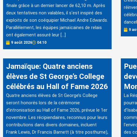
créati
finale grâce à un dernier lancer de 62,10 m. Après
réinve
deux tentatives non valables, il s'est inspiré des
célébr
exploits de son coéquipier Michael Andre Edwards.
danceh
Parallèlement, les équipes jamaïcaines de relais
9 ao
ont également assuré leur […]
9 août 2026
04:10
Jamaïque: Quatre anciens
Pue
élèves de St George’s College
dev
célébrés au Hall of Fame 2026
Mon
Quatre anciens élèves de St George’s College
La Ré
seront honorés lors de la cérémonie
pourra
d'intronisation au Hall of Fame 2026, prévue le 1er
d'Isab
novembre. Les récipiendaires, reconnus pour leurs
commu
contributions dans divers domaines, incluent
l'envi
Frank Lewis, Dr Francis Barnett (à titre posthume),
des co