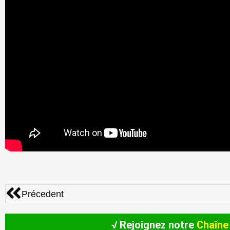
Précédent
Précedent
√ Rejoignez notre
Chaîne