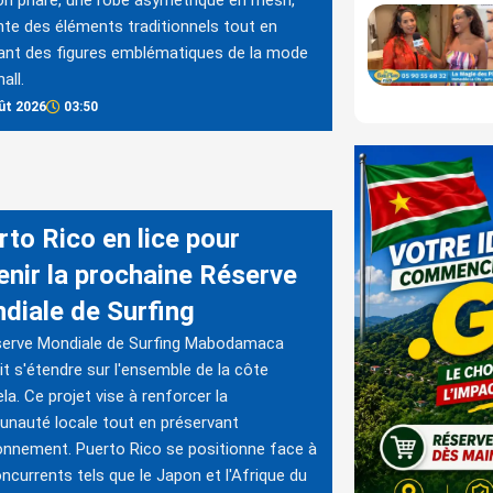
on phare, une robe asymétrique en mesh,
nte des éléments traditionnels tout en
ant des figures emblématiques de la mode
all.
ût 2026
03:50
rto Rico en lice pour
enir la prochaine Réserve
diale de Surfing
serve Mondiale de Surfing Mabodamaca
it s'étendre sur l'ensemble de la côte
ela. Ce projet vise à renforcer la
nauté locale tout en préservant
ronnement. Puerto Rico se positionne face à
ncurrents tels que le Japon et l'Afrique du