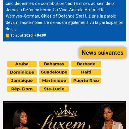
cinq décennies de contribution des femmes au sein de la
Jamaica Defence Force. La Vice-Amirale Antonette
Wemyss-Gorman, Chief of Defence Staff, a pris la parole
devant l'assemblée. Le service a également vu la participation
de […]
10 août 2026
04:00
News suivantes