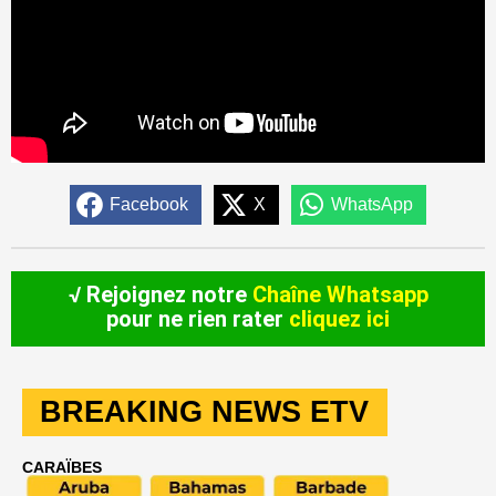
Facebook
X
WhatsApp
√ Rejoignez notre
Chaîne Whatsapp
pour ne rien rater
cliquez ici
BREAKING NEWS ETV
CARAÏBES