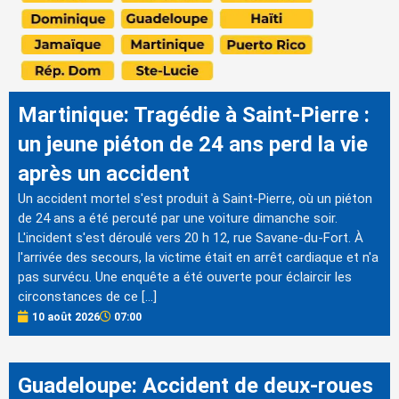
Martinique: Tragédie à Saint-Pierre :
un jeune piéton de 24 ans perd la vie
après un accident
Un accident mortel s'est produit à Saint-Pierre, où un piéton
de 24 ans a été percuté par une voiture dimanche soir.
L'incident s'est déroulé vers 20 h 12, rue Savane-du-Fort. À
l'arrivée des secours, la victime était en arrêt cardiaque et n'a
pas survécu. Une enquête a été ouverte pour éclaircir les
circonstances de ce […]
10 août 2026
07:00
Guadeloupe: Accident de deux-roues