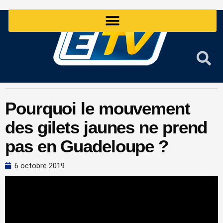
Aller
au
contenu
Pourquoi le mouvement
des gilets jaunes ne prend
pas en Guadeloupe ?
6 octobre 2019