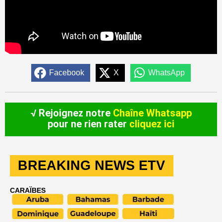
Facebook
X
WhatsApp
√ Rejoignez notre
Chaîne Whatsapp
pour ne rien rater
cliquez ici
BREAKING NEWS ETV
CARAÏBES