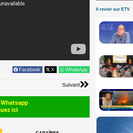
A revoir sur ETV
Facebook
X
WhatsApp
Suivant
Suivant
 Whatsapp
quez ici
CARAÏBES