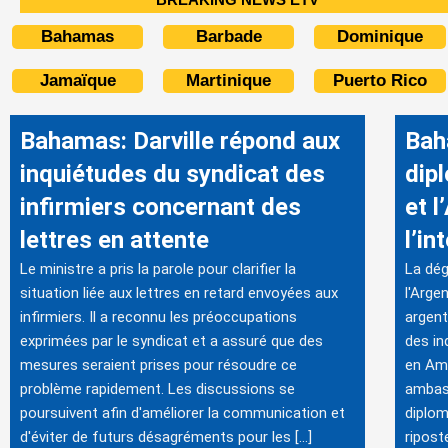
Bahamas
Barbade
Dominique
Jamaïque
Martinique
Puerto Rico
Bahamas: Darville répond aux
Bah
inquiétudes du syndicat des
dipl
infirmiers concernant des
et l
lettres en attente
l’in
Le ministre a pris la parole pour clarifier la
La dég
situation liée aux lettres en retard envoyées aux
l'Arge
infirmiers. Il a reconnu les préoccupations
argent
exprimées par le syndicat et a assuré que des
des in
mesures seraient prises pour résoudre ce
en Amé
problème rapidement. Les discussions se
ambass
poursuivent afin d'améliorer la communication et
diplom
d'éviter de futurs désagréments pour les […]
ripost