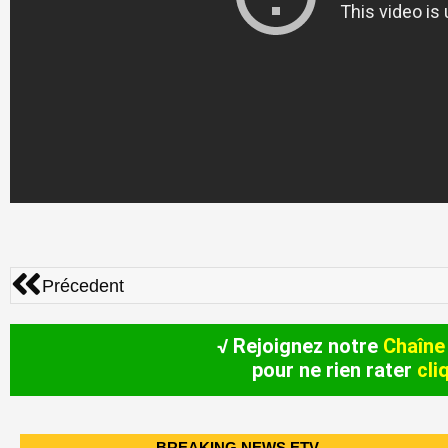
Précédent
Précedent
√ Rejoignez notre
Chaîne
pour ne rien rater
cli
BREAKING NEWS ETV