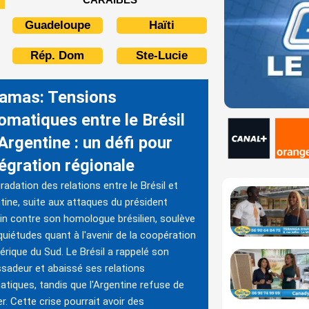
Guadeloupe
Haïti
Rép. Dom
Ste-Lucie
amas: Tensions
omatiques entre le Brésil
’Argentine : un défi pour
tégration régionale
radation des relations entre le Brésil et
ntine, suite aux attaques du président
in contre son homologue brésilien, soulève
quiétudes quant à l'avenir de la coopération
rique du Sud. Le Brésil a rappelé son
adeur et abaissé ses relations
atiques, tandis que l'Argentine refuse de
er. Cette crise pourrait avoir des