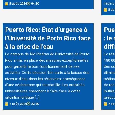
réperc
8 août 2026
04:20
8 ao
Puerto Rico: État d’urgence à
Puer
l’Université de Porto Rico face
: le
à la crise de l’eau
diff
Le campus de Río Piedras de l'Université de Porto
Le rés
Rico a mis en place des mesures exceptionnelles
180 00
pour garantir le bon fonctionnement de ses
des co
activités. Cette décision fait suite à la baisse des
élimin
niveaux d'eau dans les réservoirs, conséquence
sédime
d'une sécheresse qui touche l'île. Les autorités
de res
universitaires cherchent à faire face à cette
initia
situation critique […]
préocc
7 août 2026
23:30
7 ao