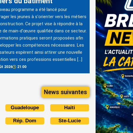
iers du bâtiment
uveau programme a été lancé pour
ager les jeunes à s'orienter vers les métiers
construction. Ce projet vise à répondre à la
e de main-d'œuvre qualifiée dans ce secteur.
rmations pratiques seront proposées afin
elopper les compétences nécessaires. Les
sateurs espèrent ainsi attirer une nouvelle
tion vers ces professions essentielles […]
ût 2026
21:00
News suivantes
Guadeloupe
Haïti
Rép. Dom
Ste-Lucie