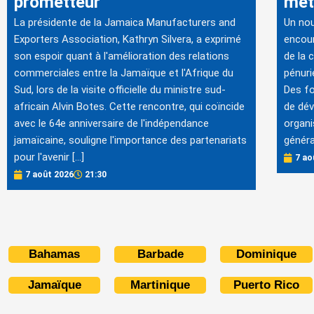
prometteur
mét
La présidente de la Jamaica Manufacturers and
Un no
Exporters Association, Kathryn Silvera, a exprimé
encour
son espoir quant à l'amélioration des relations
de la 
commerciales entre la Jamaïque et l'Afrique du
pénuri
Sud, lors de la visite officielle du ministre sud-
Des fo
africain Alvin Botes. Cette rencontre, qui coïncide
de dév
avec le 64e anniversaire de l'indépendance
organi
jamaïcaine, souligne l'importance des partenariats
généra
pour l'avenir […]
7 ao
7 août 2026
21:30
Bahamas
Barbade
Dominique
Jamaïque
Martinique
Puerto Rico