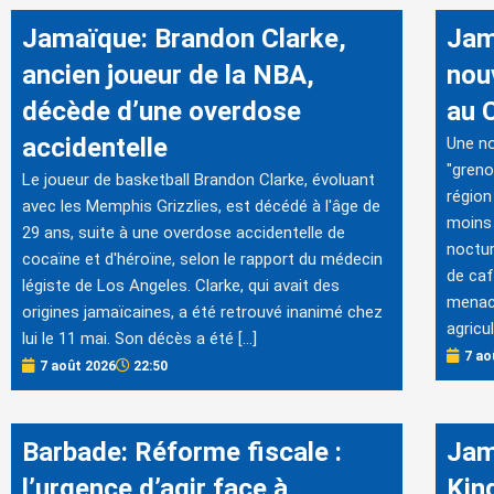
Jamaïque: Brandon Clarke,
Jam
ancien joueur de la NBA,
nou
décède d’une overdose
au 
accidentelle
Une no
"greno
Le joueur de basketball Brandon Clarke, évoluant
région
avec les Memphis Grizzlies, est décédé à l'âge de
moins 
29 ans, suite à une overdose accidentelle de
noctur
cocaïne et d'héroïne, selon le rapport du médecin
de caf
légiste de Los Angeles. Clarke, qui avait des
menacé
origines jamaïcaines, a été retrouvé inanimé chez
agricu
lui le 11 mai. Son décès a été […]
7 ao
7 août 2026
22:50
Barbade: Réforme fiscale :
Jam
l’urgence d’agir face à
Kin