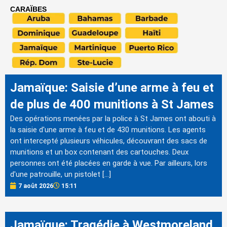
CARAÏBES
Jamaïque: Saisie d’une arme à feu et
de plus de 400 munitions à St James
Des opérations menées par la police à St James ont abouti à
la saisie d'une arme à feu et de 430 munitions. Les agents
ont intercepté plusieurs véhicules, découvrant des sacs de
munitions et un box contenant des cartouches. Deux
personnes ont été placées en garde à vue. Par ailleurs, lors
d'une patrouille, un pistolet […]
7 août 2026
15:11
Jamaïque: Tragédie à Westmoreland