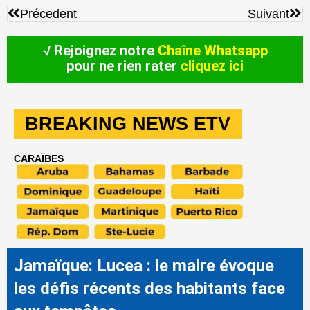
Précédent
Sui
Précedent
Suivant
√ Rejoignez notre
Chaîne Whatsapp
pour ne rien rater
cliquez ici
BREAKING NEWS ETV
CARAÏBES
Jamaïque: Lucea : le maire évoque
les défis récents des habitants face