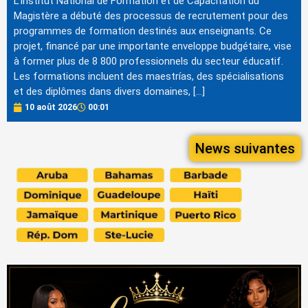
L'Institut National de Formation et de Capacitation du
Magistère a débuté des processus de recrutement pour des
programmes de formation destinés aux enseignants. Ce
projet, financé par une importante enveloppe budgétaire, vise
à former plus de 8 800 professionnels du secteur éducatif.
Les formations incluent des maestrías, des spécialisations
et des diplômes dans divers domaines, […]
10 août 2026
00:01
News suivantes