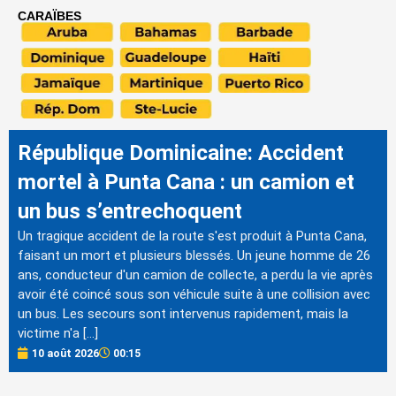
CARAÏBES
République Dominicaine: Accident
mortel à Punta Cana : un camion et
un bus s’entrechoquent
Un tragique accident de la route s'est produit à Punta Cana,
faisant un mort et plusieurs blessés. Un jeune homme de 26
ans, conducteur d'un camion de collecte, a perdu la vie après
avoir été coincé sous son véhicule suite à une collision avec
un bus. Les secours sont intervenus rapidement, mais la
victime n'a […]
10 août 2026
00:15