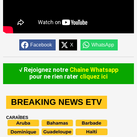
Facebook
X
WhatsApp
√ Rejoignez notre
Chaîne Whatsapp
pour ne rien rater
cliquez ici
BREAKING NEWS ETV
CARAÏBES