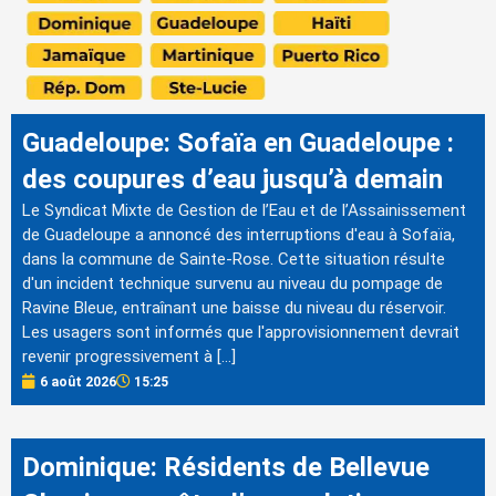
Guadeloupe: Sofaïa en Guadeloupe :
des coupures d’eau jusqu’à demain
Le Syndicat Mixte de Gestion de l’Eau et de l’Assainissement
de Guadeloupe a annoncé des interruptions d'eau à Sofaïa,
dans la commune de Sainte-Rose. Cette situation résulte
d'un incident technique survenu au niveau du pompage de
Ravine Bleue, entraînant une baisse du niveau du réservoir.
Les usagers sont informés que l'approvisionnement devrait
revenir progressivement à […]
6 août 2026
15:25
Dominique: Résidents de Bellevue