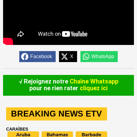
Facebook
X
WhatsApp
√ Rejoignez notre
Chaîne Whatsapp
pour ne rien rater
cliquez ici
BREAKING NEWS ETV
CARAÏBES