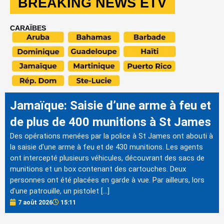
BREAKING NEWS ETV
CARAÏBES
Jamaïque: Saisie d’une arme à feu et
de plus de 400 munitions à St James
Des opérations menées par la police à St James ont abouti à
la saisie d'une arme à feu et de 430 munitions. Les agents
ont intercepté plusieurs véhicules, découvrant des sacs de
munitions et un box contenant des cartouches. Deux
personnes ont été placées en garde à vue. Par ailleurs, lors
d'une patrouille, un pistolet […]
7 août 2026
15:11