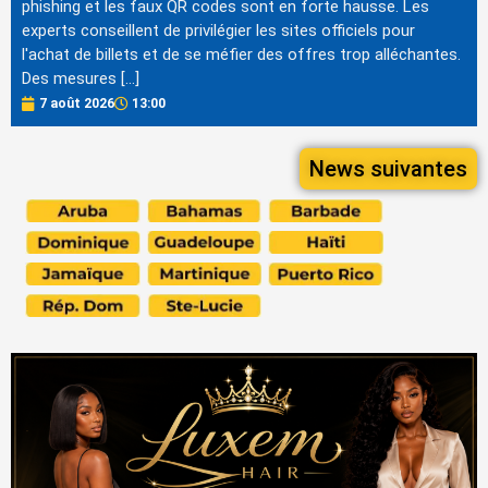
phishing et les faux QR codes sont en forte hausse. Les
experts conseillent de privilégier les sites officiels pour
l'achat de billets et de se méfier des offres trop alléchantes.
Des mesures […]
7 août 2026
13:00
News suivantes