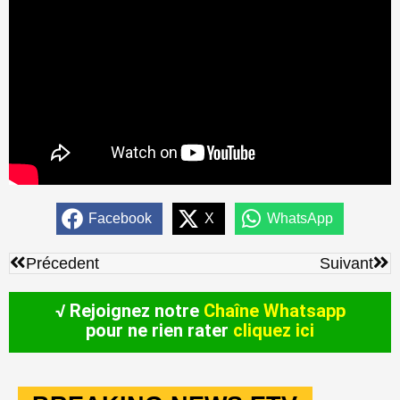
Facebook
X
WhatsApp
Précédent
Sui
Précedent
Suivant
√ Rejoignez notre
Chaîne Whatsapp
pour ne rien rater
cliquez ici