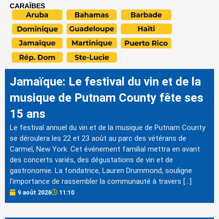
CARAÏBES
Jamaïque: Le festival du vin et de la
musique de Putnam County fête ses
15 ans
Le festival annuel du vin et de la musique de Putnam County
se déroulera les 22 et 23 août au parc des vétérans de
Carmel, New York. Cet événement familial mettra en avant
des concerts variés, des dégustations de vin et de
gastronomie. La fondatrice, Lauren Drummond, souligne
l'importance de rassembler la communauté à travers […]
9 août 2026
11:10