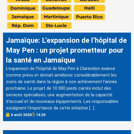
Jamaïque: L’expansion de l’hôpital de
May Pen : un projet prometteur pour
la santé en Jamaïque
L'expansion de l'hôpital de May Pen à Clarendon avance
comme prévu et devrait améliorer considérablement les
soins de santé dans la région à son achèvement l'année
prochaine. Le projet de 10 000 pieds carrés inclut des
services spécialisés, une augmentation de la capacité
d'accueil et de nouveaux équipements. Les responsables
soulignent l'importance de cette initiative […]
6 août 2026
14:26