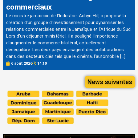
commerciaux
Le ministre jamaïcain de l'Industrie, Aubyn Hill, a proposé la
création d'un groupe d'investissement pour dynamiser les
relations commerciales entre la Jamaïque et l'Afrique du Sud.
Lors d'un déjeuner ministériel, il a souligné l'importance
d'augmenter le commerce bilatéral, actuellement
déséquilibré. Les deux pays envisagent des collaborations
dans des secteurs clés tels que le cinéma, l'automobile […]
6 août 2026
14:10
News suivantes