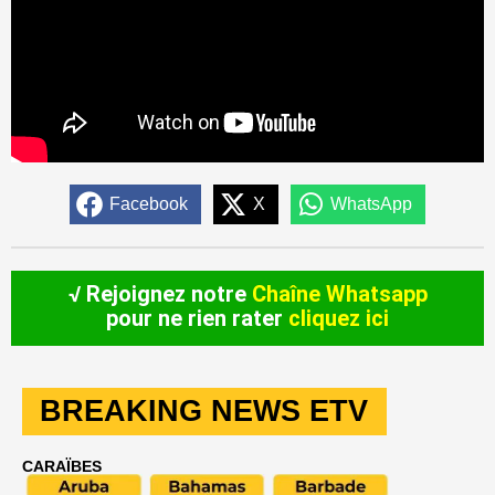
Facebook
X
WhatsApp
√ Rejoignez notre
Chaîne Whatsapp
pour ne rien rater
cliquez ici
BREAKING NEWS ETV
CARAÏBES