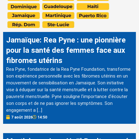
Jamaïque: Rea Pyne : une pionnière
pour la santé des femmes face aux
fibromes utérins
Rea Pyne, fondatrice de la Rea Pyne Foundation, transforme
son expérience personnelle avec les fibromes utérins en un
mouvement de sensibilisation en Jamaïque. Son initiative
vise à éduquer sur la santé menstruelle et à lutter contre la
pauvreté menstruelle. Pyne souligne l'importance d'écouter
son corps et de ne pas ignorer les symptômes. Son
engagement a […]
7 août 2026
14:50