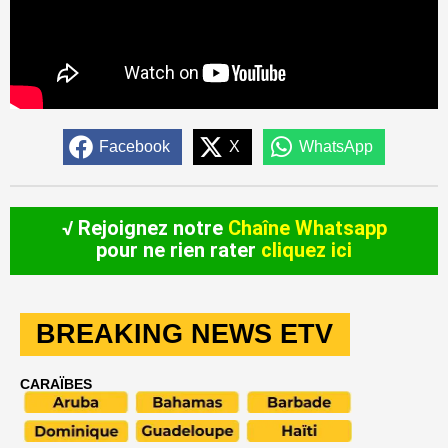
Facebook
X
WhatsApp
√ Rejoignez notre
Chaîne Whatsapp
pour ne rien rater
cliquez ici
BREAKING NEWS ETV
CARAÏBES