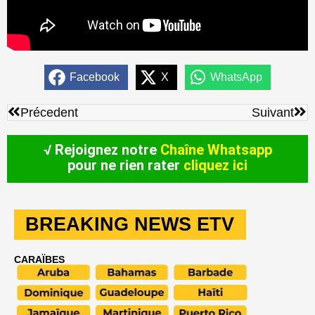
Facebook
X
WhatsApp
Précédent
Sui
Précedent
Suivant
√ Rejoignez notre
Chaîne Whatsapp
pour ne rien rater
cliquez ici
BREAKING NEWS ETV
CARAÏBES