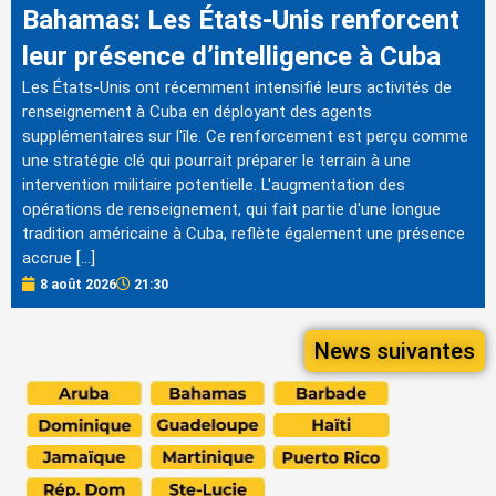
Bahamas: Les États-Unis renforcent
leur présence d’intelligence à Cuba
Les États-Unis ont récemment intensifié leurs activités de
renseignement à Cuba en déployant des agents
supplémentaires sur l'île. Ce renforcement est perçu comme
une stratégie clé qui pourrait préparer le terrain à une
intervention militaire potentielle. L'augmentation des
opérations de renseignement, qui fait partie d'une longue
tradition américaine à Cuba, reflète également une présence
accrue […]
8 août 2026
21:30
News suivantes