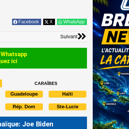
Facebook
X
WhatsApp
Suivant
Suivant
 Whatsapp
quez ici
CARAÏBES
Guadeloupe
Haïti
Rép. Dom
Ste-Lucie
aïque: Joe Biden