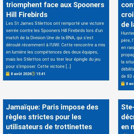
triomphent face aux Spooners
con
Hill Firebirds
cro
de 
Les St James Stilettos ont remporté une victoire
serrée contre les Spooners Hill Firebirds lors d'un
Hunter
match de la Division Une de la BNA, qui s'est
père, 
déroulé récemment à l'UWI. Cette rencontre a mis
en rai
en lumière les compétences des deux équipes,
propag
mais les Stilettos ont su tirer leur épingle du jeu
la sit
pour s'imposer. Cette victoire […]
débili
8 août 2026
15:41
de 83 
8 ao
Jamaïque: Paris impose des
Ste
règles strictes pour les
déc
utilisateurs de trottinettes
en 