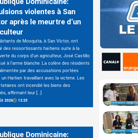
ublique Dominicaine:
ulsions violentes à San
tor après le meurtre d’un
culteur
bitants de Mosquita, à San Víctor, ont
é des ressortissants haïtiens suite à la
erte du corps d'un agriculteur, José Castillo
 tué à l'arme blanche. La colère des résidents
alimentée par des accusations portées
 un Haïtien travaillant avec la victime. Les
tataires ont incendié les biens des
és, affirmant leur […]
ût 2026
13:25
ublique Dominicaine: