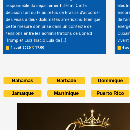
responsable du département d'État. Cette
électr
décision fait suite au refus de Brasilia d'accorder
encore
des visas à deux diplomates américains. Bien que
de l'a
cette mesure soit prise dans un contexte de
énergé
tensions entre les administrations de Donald
Cubain
Trump et Luiz Inacio Lula da […]
vivent 
4 août 2026
17:00
4 ao
Bahamas
Barbade
Dominique
Jamaïque
Martinique
Puerto Rico