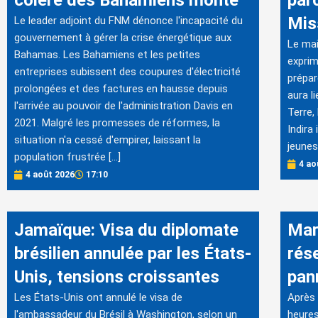
Mis
Le leader adjoint du FNM dénonce l'incapacité du
gouvernement à gérer la crise énergétique aux
Le mai
Bahamas. Les Bahamiens et les petites
exprim
entreprises subissent des coupures d'électricité
prépar
prolongées et des factures en hausse depuis
aura l
l'arrivée au pouvoir de l'administration Davis en
Terre,
2021. Malgré les promesses de réformes, la
Indira
situation n'a cessé d'empirer, laissant la
jeunes
population frustrée […]
4 ao
4 août 2026
17:10
Jamaïque: Visa du diplomate
Mar
brésilien annulée par les États-
rés
Unis, tensions croissantes
pan
Les États-Unis ont annulé le visa de
Après 
l'ambassadeur du Brésil à Washington, selon un
heures