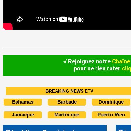
√ Rejoignez notre
Chaîne
pour ne rien rater
cli
BREAKING NEWS ETV
Bahamas
Barbade
Dominique
Jamaïque
Martinique
Puerto Rico