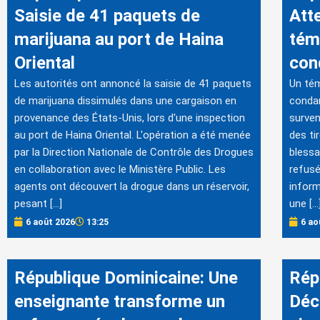
Saisie de 41 paquets de
Atte
marijuana au port de Haina
tém
Oriental
con
Les autorités ont annoncé la saisie de 41 paquets
Un tém
de marijuana dissimulés dans une cargaison en
conda
provenance des États-Unis, lors d'une inspection
surven
au port de Haina Oriental. L'opération a été menée
des ti
par la Direction Nationale de Contrôle des Drogues
blessa
en collaboration avec le Ministère Public. Les
refusé
agents ont découvert la drogue dans un réservoir,
inform
pesant […]
une […
6 août 2026
13:25
6 ao
République Dominicaine: Une
Rép
enseignante transforme un
Déc