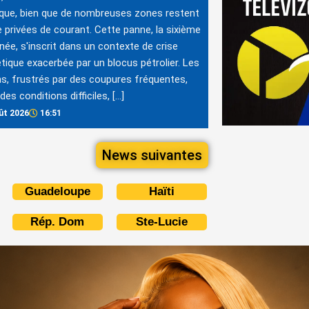
ique, bien que de nombreuses zones restent
 privées de courant. Cette panne, la sixième
nnée, s'inscrit dans un contexte de crise
tique exacerbée par un blocus pétrolier. Les
s, frustrés par des coupures fréquentes,
des conditions difficiles, […]
ût 2026
16:51
News suivantes
Guadeloupe
Haïti
Rép. Dom
Ste-Lucie