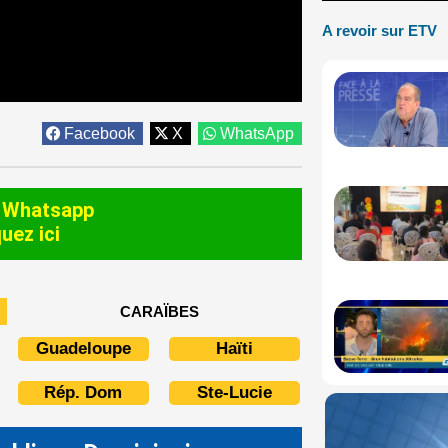
A revoir sur ETV
Facebook
X
WhatsApp
 Whatsapp
quez ici
CARAÏBES
Guadeloupe
Haïti
Rép. Dom
Ste-Lucie