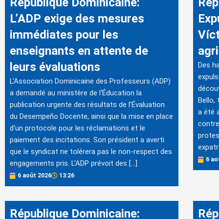
République Dominicaine:
Rép
L’ADP exige des mesures
Exp
immédiates pour les
Víc
enseignants en attente de
agri
leurs évaluations
Des ha
expuls
L'Association Dominicaine des Professeurs (ADP)
découv
a demandé au ministère de l'Éducation la
Bello,
publication urgente des résultats de l'Évaluation
a été 
du Desempeño Docente, ainsi que la mise en place
contre
d'un protocole pour les réclamations et le
protes
paiement des incitations. Son président a averti
expatri
que le syndicat ne tolérera pas le non-respect des
6 ao
engagements pris. L'ADP prévoit des […]
6 août 2026
13:26
République Dominicaine:
Rép