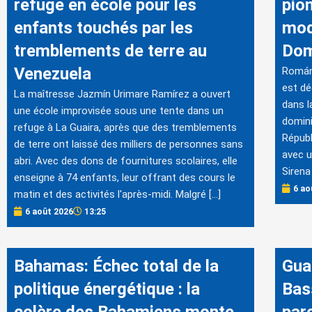
refuge en école pour les
pio
enfants touchés par les
mod
tremblements de terre au
Dom
Venezuela
Román
est dé
La maîtresse Jazmín Urimare Ramírez a ouvert
dans l
une école improvisée sous une tente dans un
domini
refuge à La Guaira, après que des tremblements
Républ
de terre ont laissé des milliers de personnes sans
avec u
abri. Avec des dons de fournitures scolaires, elle
Sirena
enseigne à 74 enfants, leur offrant des cours le
6 ao
matin et des activités l'après-midi. Malgré […]
6 août 2026
13:25
Bahamas: Échec total de la
Gua
politique énergétique : la
Bas
colère des Bahamiens monte
par