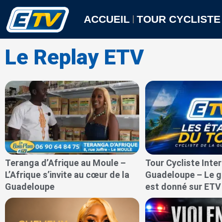
Aller
au
ACCUEIL
TOUR CYCLISTE
contenu
Le Replay ETV
P
P
P
P
P
P
P
a
a
a
a
a
a
a
a
g
g
g
g
g
g
g
g
e
e
e
e
e
e
e
e
Teranga d’Afrique au Moule –
Tour Cycliste Inte
L’Afrique s’invite au cœur de la
Guadeloupe – Le g
Guadeloupe
est donné sur ETV