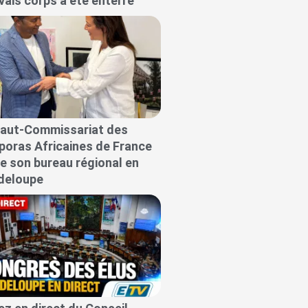
ais corps a été enterré
Haut-Commissariat des
poras Africaines de France
e son bureau régional en
deloupe