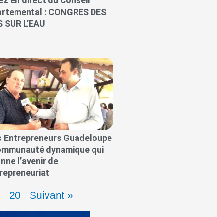
ez en direct du Conseil
artemental : CONGRES DES
S SUR L’EAU
 Entrepreneurs Guadeloupe
communauté dynamique qui
nne l’avenir de
trepreneuriat
9
20
Suivant »