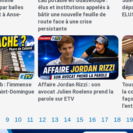
homme
Eau potable en Guadeloupe :
Suiv
par balles
élus et institutions appelés à
dép
t à Anse-
bâtir une nouvelle feuille de
ELU
route face à une crise
persistante
b : l’immense
Affaire Jordan Rizzi : son
Tous
aint-Domingue
avocat Julien Roelens prend la
la 
parole sur ETV
faço
l’en
8
9
10
11
12
13
14
15
16
17
18
1