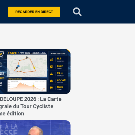
REGARDER EN DIRECT
P
a
g
e
DELOUPE 2026 : La Carte
grale du Tour Cycliste
e édition