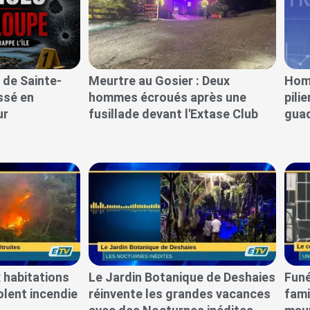
 de Sainte-
Meurtre au Gosier : Deux
Homm
essé en
hommes écroués après une
pili
ur
fusillade devant l'Extase Club
guad
 habitations
Le Jardin Botanique de Deshaies
Funé
olent incendie
réinvente les grandes vacances
fami