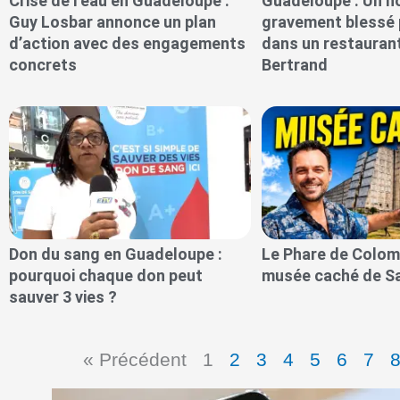
Crise de l’eau en Guadeloupe :
Guadeloupe : Un 
Guy Losbar annonce un plan
gravement blessé 
d’action avec des engagements
dans un restauran
concrets
Bertrand
Don du sang en Guadeloupe :
Le Phare de Colom
pourquoi chaque don peut
musée caché de S
sauver 3 vies ?
« Précédent
1
2
3
4
5
6
7