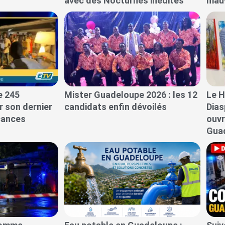
avec des Nocturnes inédites
mauv
e 245
Mister Guadeloupe 2026 : les 12
Le 
r son dernier
candidats enfin dévoilés
Dias
cances
ouvr
Gua