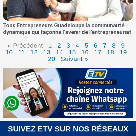
Tous Entrepreneurs Guadeloupe la communauté
dynamique qui façonne l’avenir de l’entrepreneuriat
« Précédent
1
2
3
4
5
6
7
8
9
10
11
12
13
14
15
16
17
18
19
20
Suivant »
SUIVEZ ETV SUR NOS RÉSEAUX