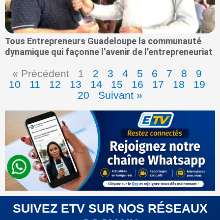
Tous Entrepreneurs Guadeloupe la communauté
dynamique qui façonne l’avenir de l’entrepreneuriat
« Précédent
1
2
3
4
5
6
7
8
9
10
11
12
13
14
15
16
17
18
19
20
Suivant »
SUIVEZ ETV SUR NOS RÉSEAUX