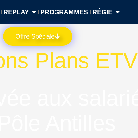
REPLAY
PROGRAMMES
RÉGIE
Offre Spéciale
ons Plans ETV
vée aux salari
Pôle Antilles