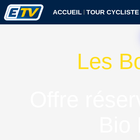
Aller
au
ACCUEIL
TOUR CYCLISTE
contenu
Les B
Offre réser
Bio 