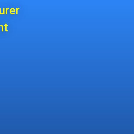
urer
nt