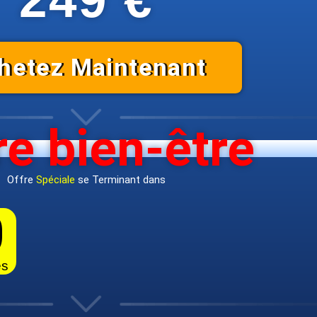
hetez Maintenant
re bien-être
Offre
Spéciale
se Terminant dans
0
es