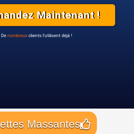
andez Maintenant !
De
nombreux
clients l’utilisent déjà !
abrina
jeremy
ints de vibration bien placés autour des
J'apprécie également le f
curent une sensation de détente et aident
travers les verres pendan
r la tension oculaire après de longues
ce qui me permet de vaq
de travail.
quotidiennes tout en pr
ettes Massantes