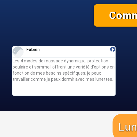
Comm
Fabien
S
e
Les 4 modes de massage dynamique, protection
Les 16 po
at.
oculaire et sommeil offrent une variété d'options en
yeux pro
fonction de mes besoins spécifiques; je peux
à soulage
travailler comme je peux dormir avec mes lunettes.
journées 
Lun