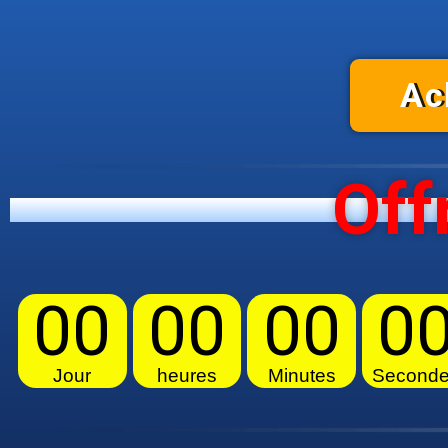
Ac
Off
00
00
00
0
Jour
heures
Minutes
Second