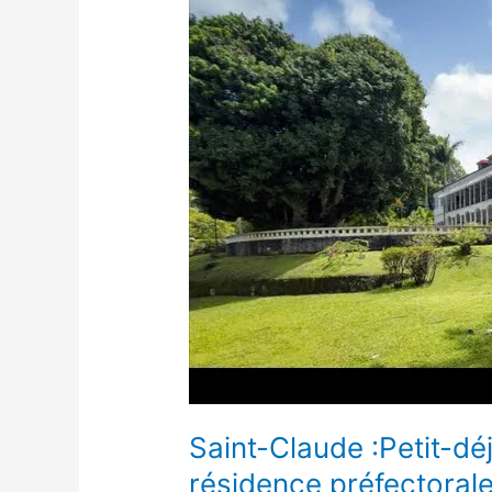
à
la
résidence
préfectorale
.
Saint-Claude :Petit-déj
résidence préfectorale