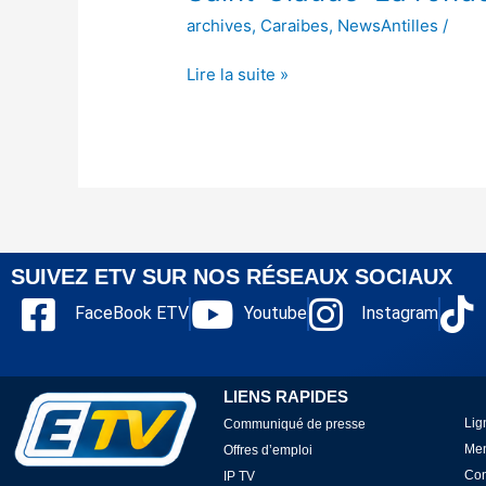
archives
,
Caraibes
,
NewsAntilles
/
Lire la suite »
SUIVEZ ETV SUR NOS RÉSEAUX SOCIAUX
FaceBook ETV
Youtube
Instagram
LIENS RAPIDES
Lig
Communiqué de presse
Men
Offres d’emploi
Con
IP TV