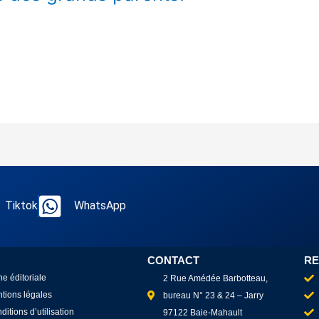
Tiktok
WhatsApp
CONTACT
RE
ne éditoriale
2 Rue Amédée Barbotteau,
tions légales
bureau N° 23 & 24 – Jarry
ditions d’utilisation
97122 Baie-Mahault