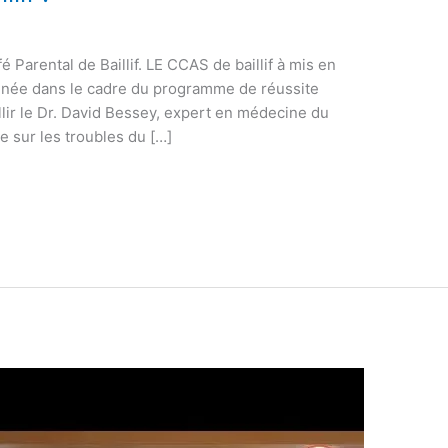
 Parental de Baillif. LE CCAS de baillif à mis en
année dans le cadre du programme de réussite
eillir le Dr. David Bessey, expert en médecine du
e sur les troubles du […]