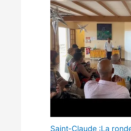
ronde
des
grands
parents.
Saint-Claude :La rond