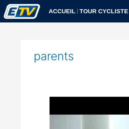
Aller
au
ACCUEIL
TOUR CYCLISTE
contenu
parents
Le
Café
Parental
Un
Lieu