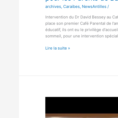
archives
,
Caraibes
,
NewsAntilles
/
Intervention du Dr David Bessey au Café
place son premier Café Parental de l’
éducatif, ils ont eu le privilège d'accu
sommeil, pour une intervention spécial
Lire la suite »
Saint-
Claude
:La