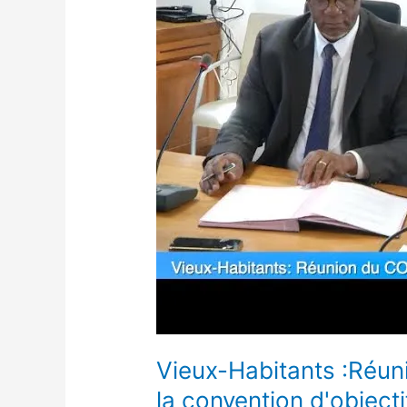
avec
l'AFD
sur
la
convention
d'objectifs
ce
mercredi
17
Vieux-Habitants :Réun
la convention d'object