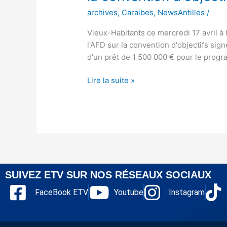
archives
,
Caraibes
,
NewsAntilles
/
Vieux-Habitants ce mercredi 17 avril à
l'AFD sur la convention d'objectifs sig
d'un prêt de 1 500 000 € pour le pro
Lire la suite »
SUIVEZ ETV SUR NOS RÉSEAUX SOCIAUX
FaceBook ETV
Youtube
Instagram