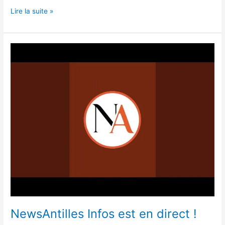
Lire la suite »
NewsAntilles
Infos
est
en
direct !
NewsAntilles Infos est en direct !