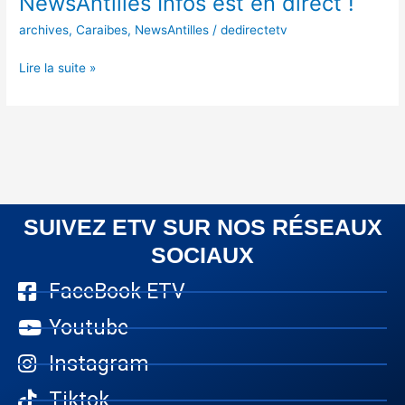
NewsAntilles Infos est en direct !
archives
,
Caraibes
,
NewsAntilles
/
dedirectetv
Lire la suite »
SUIVEZ ETV SUR NOS RÉSEAUX
SOCIAUX
FaceBook ETV
Youtube
Instagram
Tiktok