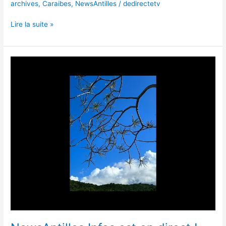
archives
,
Caraibes
,
NewsAntilles
/
dedirectetv
Lire la suite »
NewsAntilles
Infos
est
en
direct !