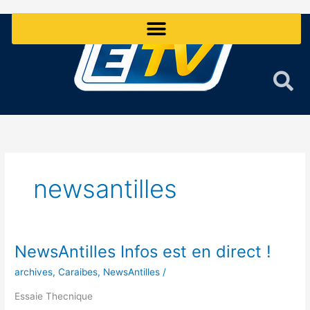
Aller
au
contenu
newsantilles
NewsAntilles Infos est en direct !
NewsAntilles
Infos
archives
,
Caraibes
,
NewsAntilles
/
est
en
Essaie Thecnique
direct !