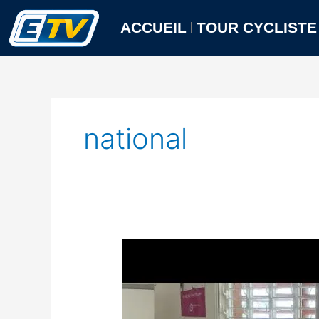
Aller
au
ACCUEIL
TOUR CYCLISTE
contenu
national
2e
conseil
d'administration
du
Parc