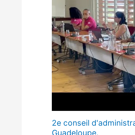
national
de
la
Guadeloupe.
2e conseil d'administr
Guadeloupe.