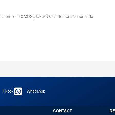
iat entre la CAGSC, la CANBT et le Parc National de
Tiktok
WhatsApp
CONTACT
RE