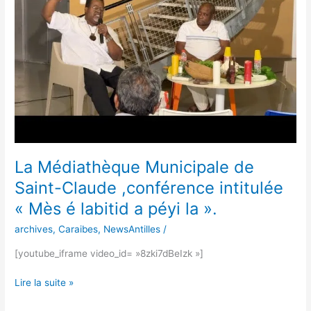
Claude
,conférence
intitulée
«
Mès
é
labitid
a
péyi
la
La Médiathèque Municipale de
».
Saint-Claude ,conférence intitulée
« Mès é labitid a péyi la ».
archives
,
Caraibes
,
NewsAntilles
/
[youtube_iframe video_id= »8zki7dBeIzk »]
Lire la suite »