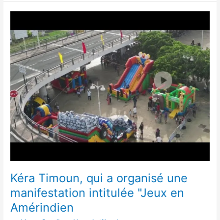
Kéra
Timoun,
qui
a
organisé
une
manifestation
intitulée
"Jeux
en
Amérindien
Kéra Timoun, qui a organisé une
manifestation intitulée "Jeux en
Amérindien