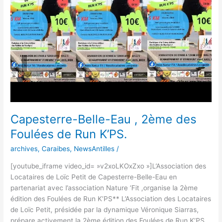
des
Foulées
de
Run
K’PS.
Capesterre-Belle-Eau , 2ème des
Foulées de Run K’PS.
archives
,
Caraibes
,
NewsAntilles
/
[youtube_iframe video_id= »v2xoLKOxZxo »]L’Association des
Locataires de Loïc Petit de Capesterre-Belle-Eau en
partenariat avec l’association Nature ‘Fit ,organise la 2ème
édition des Foulées de Run K’PS** L’Association des Locataires
de Loïc Petit, présidée par la dynamique Véronique Siarras,
prépare activement la 2ème édition des Foulées de Run K’PS.