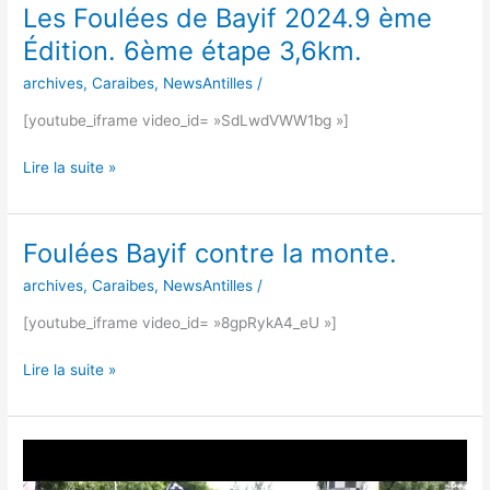
Les Foulées de Bayif 2024.9 ème
Édition. 6ème étape 3,6km.
archives
,
Caraibes
,
NewsAntilles
/
[youtube_iframe video_id= »SdLwdVWW1bg »]
Lire la suite »
Foulées Bayif contre la monte.
Foulées
Bayif
archives
,
Caraibes
,
NewsAntilles
/
contre
la
[youtube_iframe video_id= »8gpRykA4_eU »]
monte.
Lire la suite »
Les
Foulées