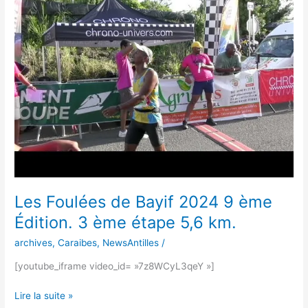
de
Bayif
2024
9
ème
Édition.
3
ème
étape
5,6
km.
Les Foulées de Bayif 2024 9 ème
Édition. 3 ème étape 5,6 km.
archives
,
Caraibes
,
NewsAntilles
/
[youtube_iframe video_id= »7z8WCyL3qeY »]
Lire la suite »