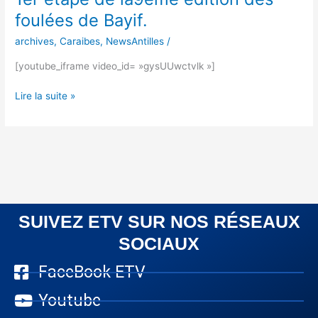
foulées de Bayif.
archives
,
Caraibes
,
NewsAntilles
/
[youtube_iframe video_id= »gysUUwctvlk »]
Lire la suite »
SUIVEZ ETV SUR NOS RÉSEAUX
SOCIAUX
FaceBook ETV
Youtube