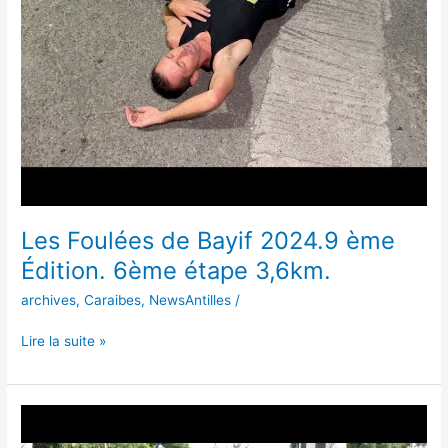
ème
Édition.
6ème
étape
3,6km.
Les Foulées de Bayif 2024.9 ème
Édition. 6ème étape 3,6km.
archives
,
Caraibes
,
NewsAntilles
/
Lire la suite »
Les
Foulées