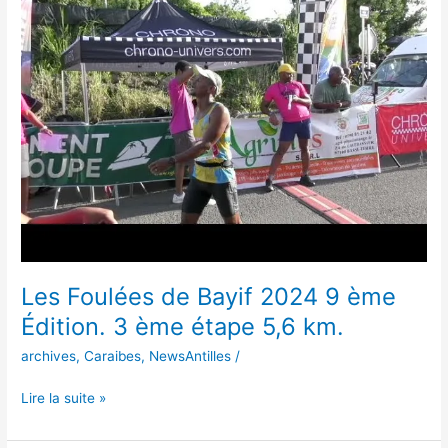
de
Bayif
2024
9
ème
Édition.
3
ème
étape
5,6
km.
Les Foulées de Bayif 2024 9 ème
Édition. 3 ème étape 5,6 km.
archives
,
Caraibes
,
NewsAntilles
/
Lire la suite »