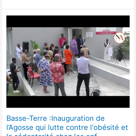
Basse-
Terre
:Inauguration
de
l’Agosse
qui
lutte
contre
l'obésité
et
la
sédentarité
chez
les
enf
Basse-Terre :Inauguration de
l’Agosse qui lutte contre l'obésité et