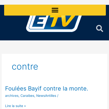
Aller
au
contenu
contre
Foulées Bayif contre la monte.
Foulées
Bayif
archives
,
Caraibes
,
NewsAntilles
/
contre
la
Lire la suite »
monte.