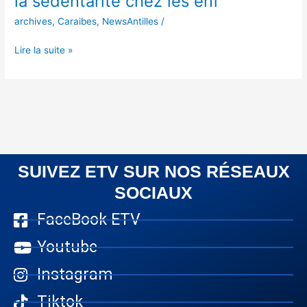
la sédentarité chez les enf
archives
,
Caraibes
,
NewsAntilles
/
Lire la suite »
SUIVEZ ETV SUR NOS RÉSEAUX
SOCIAUX
FaceBook ETV
Youtube
Instagram
Tiktok