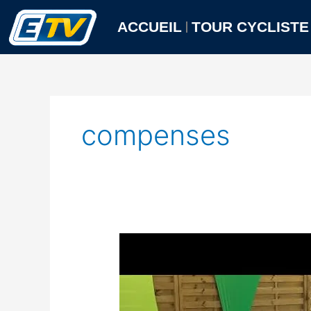
Aller
au
ACCUEIL
TOUR CYCLISTE
contenu
compenses
Cérémonie
de
Remise
des
Récompenses