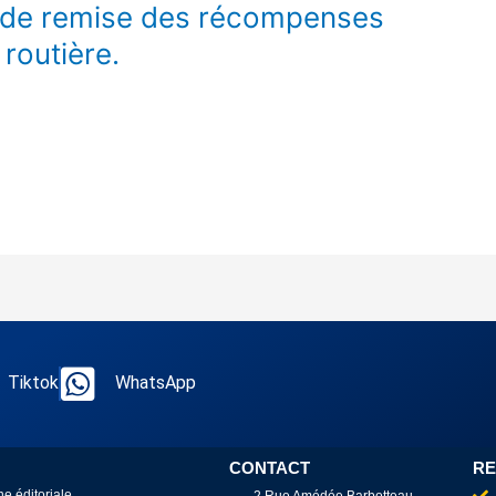
e de remise des récompenses
routière.
Tiktok
WhatsApp
CONTACT
RE
ne éditoriale
2 Rue Amédée Barbotteau,