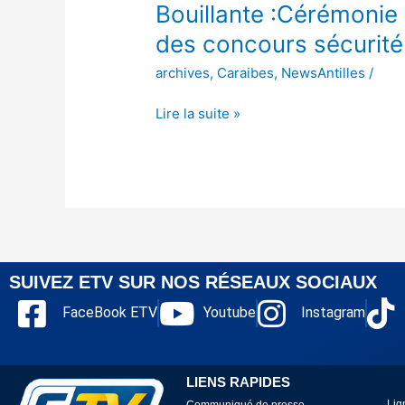
Bouillante :Cérémoni
des concours sécurité 
archives
,
Caraibes
,
NewsAntilles
/
Lire la suite »
SUIVEZ ETV SUR NOS RÉSEAUX SOCIAUX
FaceBook ETV
Youtube
Instagram
LIENS RAPIDES
Lig
Communiqué de presse