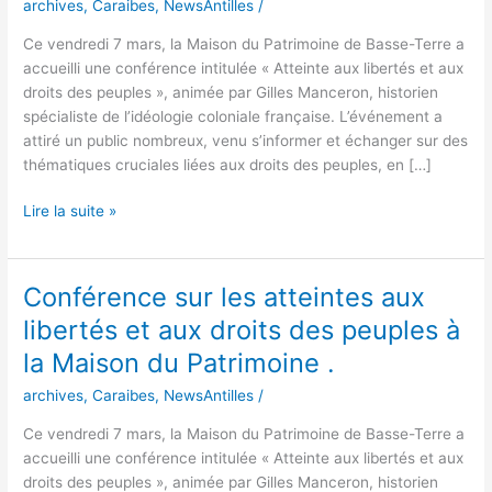
archives
,
Caraibes
,
NewsAntilles
/
libertés
Ce vendredi 7 mars, la Maison du Patrimoine de Basse-Terre a
et
accueilli une conférence intitulée « Atteinte aux libertés et aux
aux
droits des peuples », animée par Gilles Manceron, historien
droits
spécialiste de l’idéologie coloniale française. L’événement a
des
attiré un public nombreux, venu s’informer et échanger sur des
peuples
thématiques cruciales liées aux droits des peuples, en […]
à
la
Lire la suite »
Maison
du
Patrimoine
.
Conférence sur les atteintes aux
Conférence
sur
libertés et aux droits des peuples à
les
la Maison du Patrimoine .
atteintes
aux
archives
,
Caraibes
,
NewsAntilles
/
libertés
Ce vendredi 7 mars, la Maison du Patrimoine de Basse-Terre a
et
accueilli une conférence intitulée « Atteinte aux libertés et aux
aux
droits des peuples », animée par Gilles Manceron, historien
droits