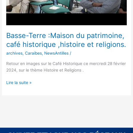
Basse-Terre :Maison du patrimoine,
café historique ,histoire et religions.
archives
,
Caraibes
,
NewsAntilles
/
Retour en images sur le Café Historique ce mercredi 28 février
2024, sur le thème Histoire et Religions .
Lire la suite »