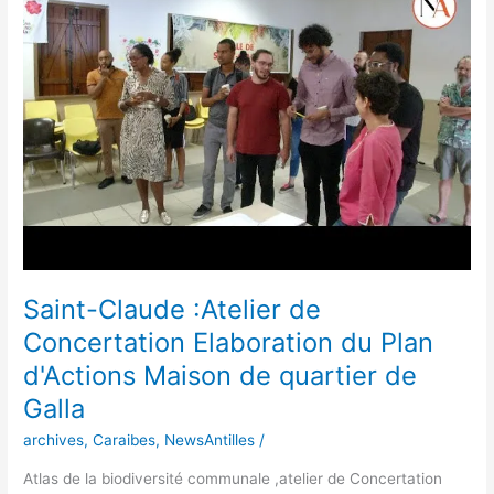
de
Concertation
Elaboration
du
Plan
d'Actions
Maison
de
quartier
de
Galla
Saint-Claude :Atelier de
Concertation Elaboration du Plan
d'Actions Maison de quartier de
Galla
archives
,
Caraibes
,
NewsAntilles
/
Atlas de la biodiversité communale ,atelier de Concertation