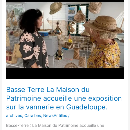
Terre
La
Maison
du
Patrimoine
accueille
une
exposition
sur
la
vannerie
en
Guadeloupe.
Basse Terre La Maison du
Patrimoine accueille une exposition
sur la vannerie en Guadeloupe.
archives
,
Caraibes
,
NewsAntilles
/
Basse-Terre : La Maison du Patrimoine accueille une