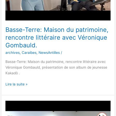
Basse-Terre: Maison du patrimoine,
rencontre littéraire avec Véronique
Gombauld.
archives
,
Caraibes
,
NewsAntilles
/
Basse-Terre: Maison du patrimoine, rencontre littéraire avec
Véronique Gombauld, présentation de son album de jeunesse
Kakadò .
Lire la suite »
Saint-
Claude
:Atelier