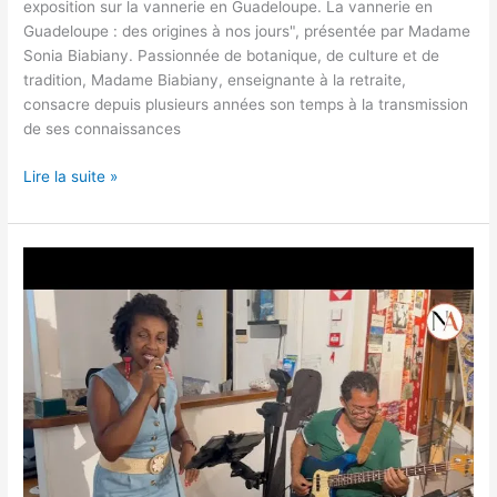
exposition sur la vannerie en Guadeloupe. La vannerie en
Guadeloupe : des origines à nos jours", présentée par Madame
Sonia Biabiany. Passionnée de botanique, de culture et de
tradition, Madame Biabiany, enseignante à la retraite,
consacre depuis plusieurs années son temps à la transmission
de ses connaissances
Lire la suite »
Basse-
Terre:
Maison
du
patrimoine,
rencontre
littéraire
avec
Véronique
Gombauld.