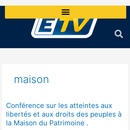
Aller
au
contenu
maison
Conférence sur les atteintes aux
Conférence
sur
libertés et aux droits des peuples à
les
la Maison du Patrimoine .
atteintes
aux